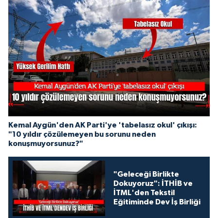
Kemal Aygün'den AK Parti'ye 'tabelasız okul' çıkışı:
"10 yıldır çözülemeyen bu sorunu neden
konuşmuyorsunuz?"
"Geleceği Birlikte
Dokuyoruz": İTHİB ve
İTML'den Tekstil
Eğitiminde Dev İş Birliği