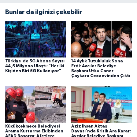
Bunlar da ilginizi çekebilir
Türkiye'de 5G Abone Sayısı
14 Aylık Tutukluluk Sona
44,5 Milyona Ulaştı: "Her İki
Erdi: Avcılar Belediye
Kişiden Biri 5G Kullanıyor"
Başkanı Utku Caner
Çaykara Cezaevinden Çıktı
Küçükçekmece Belediyesi
Aziz İhsan Aktaş
Arama Kurtarma Ekibinden
Davası'nda Kritik Ara Karar:
AFAD Başarısı: Afetlere
Avcılar Belediye Başkanı