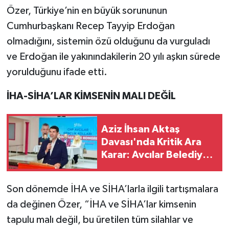
Özer, Türkiye’nin en büyük sorununun
Cumhurbaşkanı Recep Tayyip Erdoğan
olmadığını, sistemin özü olduğunu da vurguladı
ve Erdoğan ile yakınındakilerin 20 yılı aşkın sürede
yorulduğunu ifade etti.
İHA-SİHA’LAR KİMSENİN MALI DEĞİL
Aziz İhsan Aktaş
Davası'nda Kritik Ara
Karar: Avcılar Belediye
Başkanı Çaykara'ya
Tahliye, İki Başkana
Son dönemde İHA ve SİHA’larla ilgili tartışmalara
Tutukluluğa Devam
da değinen Özer, “İHA ve SİHA’lar kimsenin
tapulu malı değil, bu üretilen tüm silahlar ve