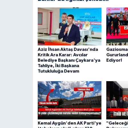
Aziz İhsan Aktaş Davası'nda
Gaziosman
Kritik Ara Karar: Avcılar
Gururlan
Belediye Başkanı Çaykara'ya
Ediyor!
Tahliye, İki Başkana
Tutukluluğa Devam
Kemal Aygün'den AK Parti'ye
"Geleceği 