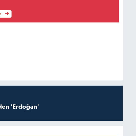
e
iden ‘Erdoğan'