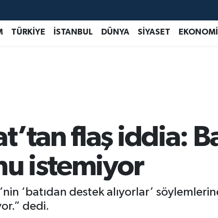
M
TÜRKİYE
İSTANBUL
DÜNYA
SİYASET
EKONOMİ
’tan flaş iddia: Ba
nu istemiyor
nin ‘batıdan destek alıyorlar’ söylemlerin
or.” dedi.