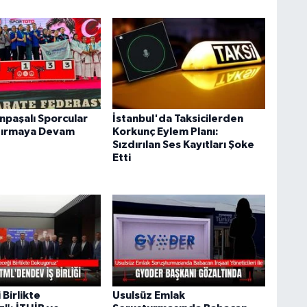
paşalı Sporcular
İstanbul'da Taksicilerden
dırmaya Devam
Korkunç Eylem Planı:
Sızdırılan Ses Kayıtları Şoke
Etti
Birlikte
Usulsüz Emlak