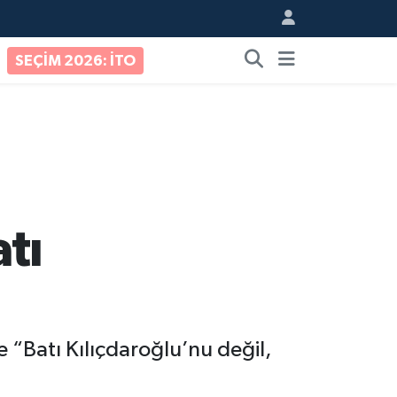
SEÇİM 2026: İTO
tı
e “Batı Kılıçdaroğlu’nu değil,