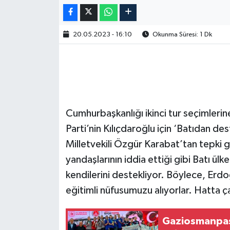
20.05.2023 - 16:10
Okunma Süresi: 1 Dk
Cumhurbaşkanlığı ikinci tur seçimlerine 
Parti’nin Kılıçdaroğlu için ‘Batıdan de
Milletvekili Özgür Karabat’tan tepki g
yandaşlarının iddia ettiği gibi Batı ülk
kendilerini destekliyor. Böylece, Erdo
eğitimli nüfusumuzu alıyorlar. Hatta çal
Gaziosmanpaş