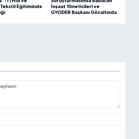
": İTHİB ve
Soruşturmasında Babacan
Tekstil Eğitiminde
İnşaat Yöneticileri ve
iği
GYODER Başkanı Gözaltında