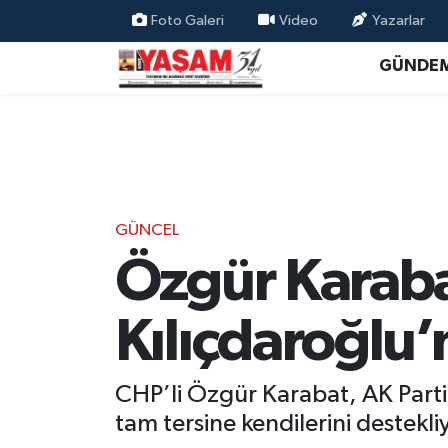
Foto Galeri
Video
Yazarlar
GÜNDE
GÜNCEL
Özgür Karabat
Kılıçdaroğlu’
CHP’li Özgür Karabat, AK Parti’
tam tersine kendilerini destekliy