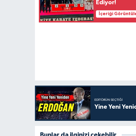
Ediyor!
İçeriği Görüntül
EDITÖRÜN SEÇTIĞI
Yine Yeni Yen
Bunlar da ilginizi çekebilir