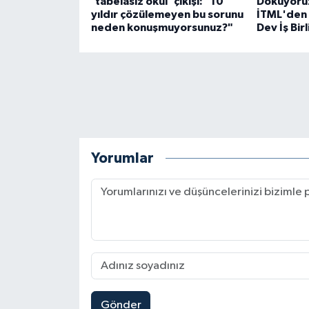
'tabelasız okul' çıkışı: "10
Dokuyoruz
yıldır çözülemeyen bu sorunu
İTML'den 
neden konuşmuyorsunuz?"
Dev İş Birl
Yorumlar
Gönder