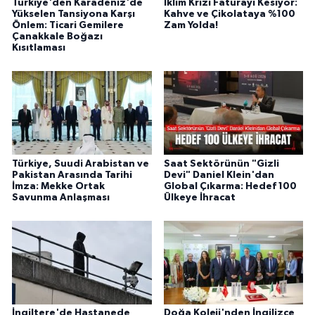
Türkiye'den Karadeniz'de
İklim Krizi Faturayı Kesiyor:
Yükselen Tansiyona Karşı
Kahve ve Çikolataya %100
Önlem: Ticari Gemilere
Zam Yolda!
Çanakkale Boğazı
Kısıtlaması
Türkiye, Suudi Arabistan ve
Saat Sektörünün "Gizli
Pakistan Arasında Tarihi
Devi" Daniel Klein'dan
İmza: Mekke Ortak
Global Çıkarma: Hedef 100
Savunma Anlaşması
Ülkeye İhracat
İngiltere'de Hastanede
Doğa Koleji'nden İngilizce