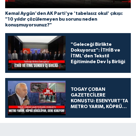
Kemal Aygün'den AK Parti'ye 'tabelasız okul' çıkışı:
"10 yıldır çözülemeyen bu sorunu neden
konuşmuyorsunuz?"
"Geleceği Birlikte
Dokuyoruz": İTHİB ve
İTML'den Tekstil
Eğitiminde Dev İş Birliği
TOGAY ÇOBAN
GAZETECİLERE
KONUŞTU: ESENYURT'TA
METRO YARIM, KÖPRÜ
DÖKÜLÜYOR, DERE
KOKUYOR!