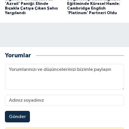
'Azrail' Paniği: Elinde
Eğitiminde Küresel Hamle:
Bıçakla Çatıya Çıkan Şahıs
Cambridge English
Yargılandı
'Platinum' Partneri Oldu
Yorumlar
Gönder