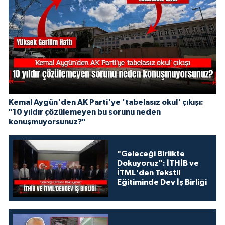
Kemal Aygün'den AK Parti'ye 'tabelasız okul' çıkışı:
"10 yıldır çözülemeyen bu sorunu neden
konuşmuyorsunuz?"
"Geleceği Birlikte
Dokuyoruz": İTHİB ve
İTML'den Tekstil
Eğitiminde Dev İş Birliği