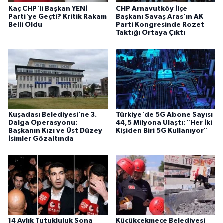
Kaç CHP'li Başkan YENİ
CHP Arnavutköy İlçe
Parti'ye Geçti? Kritik Rakam
Başkanı Savaş Aras'ın AK
Belli Oldu
Parti Kongresinde Rozet
Taktığı Ortaya Çıktı
Kuşadası Belediyesi’ne 3.
Türkiye'de 5G Abone Sayısı
Dalga Operasyonu:
44,5 Milyona Ulaştı: "Her İki
Başkanın Kızı ve Üst Düzey
Kişiden Biri 5G Kullanıyor"
İsimler Gözaltında
14 Aylık Tutukluluk Sona
Küçükçekmece Belediyesi