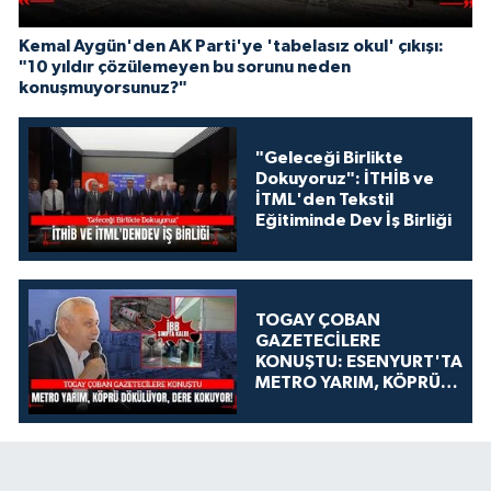
Kemal Aygün'den AK Parti'ye 'tabelasız okul' çıkışı:
"10 yıldır çözülemeyen bu sorunu neden
konuşmuyorsunuz?"
"Geleceği Birlikte
Dokuyoruz": İTHİB ve
İTML'den Tekstil
Eğitiminde Dev İş Birliği
TOGAY ÇOBAN
GAZETECİLERE
KONUŞTU: ESENYURT'TA
METRO YARIM, KÖPRÜ
DÖKÜLÜYOR, DERE
KOKUYOR!