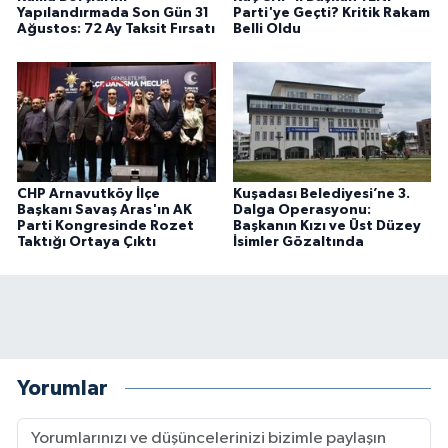
Yapılandırmada Son Gün 31
Parti'ye Geçti? Kritik Rakam
Ağustos: 72 Ay Taksit Fırsatı
Belli Oldu
CHP Arnavutköy İlçe
Kuşadası Belediyesi’ne 3.
Başkanı Savaş Aras'ın AK
Dalga Operasyonu:
Parti Kongresinde Rozet
Başkanın Kızı ve Üst Düzey
Taktığı Ortaya Çıktı
İsimler Gözaltında
Yorumlar