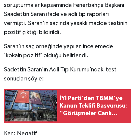
soruşturmalar kapsamında Fenerbahçe Başkanı
Saadettin Saran ifade ve adli tıp raporları
vermişti. Saran'ın saçında yasaklı madde testinin
pozitif çıktığı bildirildi.
Saran'ın saç örneğinde yapılan incelemede
'kokain pozitif' olduğu belirlendi.
Sadettin Saran’ın Adli Tıp Kurumu’ndaki test
sonuçları şöyle:
İYİ Parti'den TBMM'ye
Kanun Teklifi Başvurusu:
"Görüşmeler Canlı
Yayınlansın, Şehit
Aileleri Dinlensin"
Kan: Negatif