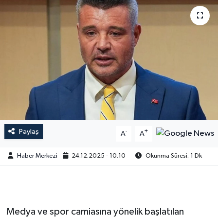
Paylaş
-
+
A
A
Haber Merkezi
24.12.2025 - 10:10
Okunma Süresi: 1 Dk
Medya ve spor camiasına yönelik başlatılan