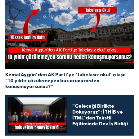
Kemal Aygün'den AK Parti'ye 'tabelasız okul' çıkışı:
"10 yıldır çözülemeyen bu sorunu neden
konuşmuyorsunuz?"
"Geleceği Birlikte
Dokuyoruz": İTHİB ve
İTML'den Tekstil
Eğitiminde Dev İş Birliği