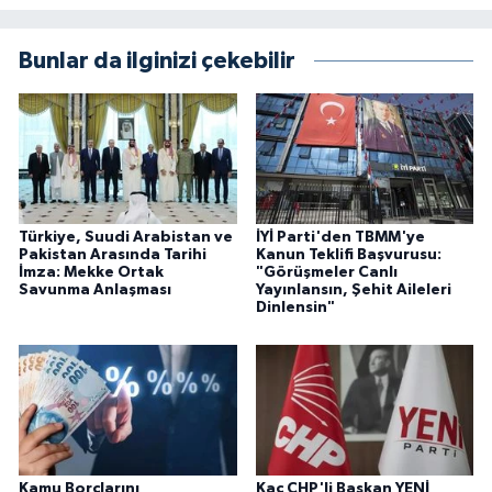
Bunlar da ilginizi çekebilir
Türkiye, Suudi Arabistan ve
İYİ Parti'den TBMM'ye
Pakistan Arasında Tarihi
Kanun Teklifi Başvurusu:
İmza: Mekke Ortak
"Görüşmeler Canlı
Savunma Anlaşması
Yayınlansın, Şehit Aileleri
Dinlensin"
Kamu Borçlarını
Kaç CHP'li Başkan YENİ