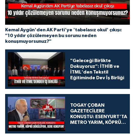
Kemal Aygün'den AK Parti'ye 'tabelasız okul' çıkışı:
"10 yıldır çözülemeyen bu sorunu neden
konuşmuyorsunuz?"
"Geleceği Birlikte
Dokuyoruz": İTHİB ve
İTML'den Tekstil
Eğitiminde Dev İş Birliği
TOGAY ÇOBAN
GAZETECİLERE
KONUŞTU: ESENYURT'TA
METRO YARIM, KÖPRÜ
DÖKÜLÜYOR, DERE
KOKUYOR!