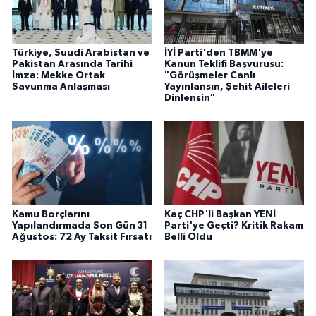
Türkiye, Suudi Arabistan ve
İYİ Parti'den TBMM'ye
Pakistan Arasında Tarihi
Kanun Teklifi Başvurusu:
İmza: Mekke Ortak
"Görüşmeler Canlı
Savunma Anlaşması
Yayınlansın, Şehit Aileleri
Dinlensin"
Kamu Borçlarını
Kaç CHP'li Başkan YENİ
Yapılandırmada Son Gün 31
Parti'ye Geçti? Kritik Rakam
Ağustos: 72 Ay Taksit Fırsatı
Belli Oldu