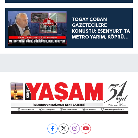
TOGAY ÇOBAN
GAZETECİLERE
KONUŞTU: ESENYURT'TA
METRO YARIM, KÖPRÜ
DÖKÜLÜYOR, DERE
KOKUYOR!