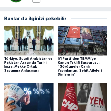
Bunlar da ilginizi çekebilir
Türkiye, Suudi Arabistan ve
İYİ Parti'den TBMM'ye
Pakistan Arasında Tarihi
Kanun Teklifi Başvurusu:
İmza: Mekke Ortak
"Görüşmeler Canlı
Savunma Anlaşması
Yayınlansın, Şehit Aileleri
Dinlensin"