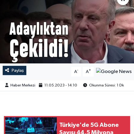
Paylaş
-
+
A
A
Haber Merkezi
11.05.2023 - 14:10
Okunma Süresi: 1 Dk
Türkiye'de 5G Abone
Sayısı 44,5 Milyona