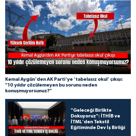
Kemal Aygün'den AK Parti'ye 'tabelasız okul' çıkışı:
"10 yıldır çözülemeyen bu sorunu neden
konuşmuyorsunuz?"
"Geleceği Birlikte
Dokuyoruz": İTHİB ve
İTML'den Tekstil
Eğitiminde Dev İş Birliği