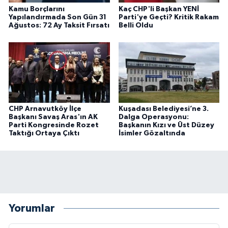
Kamu Borçlarını
Kaç CHP'li Başkan YENİ
Yapılandırmada Son Gün 31
Parti'ye Geçti? Kritik Rakam
Ağustos: 72 Ay Taksit Fırsatı
Belli Oldu
CHP Arnavutköy İlçe
Kuşadası Belediyesi’ne 3.
Başkanı Savaş Aras'ın AK
Dalga Operasyonu:
Parti Kongresinde Rozet
Başkanın Kızı ve Üst Düzey
Taktığı Ortaya Çıktı
İsimler Gözaltında
Yorumlar