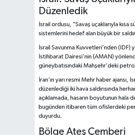
Düzenledik
İsrail ordusu, "Savaş uçaklarıyla kısa 
sistemlerini hedef alan büyük bir saldı
İsrail Savunma Kuvvetleri'nden (IDF) 
İstihbarat Dairesi'nin (AMAN) yönlendi
güneybatısındaki Mahşehr'deki petrok
İran'ın yarı resmi Mehr haber ajansı, İ
düzenlediği iki hava saldırısında herhan
açıklamada, hasarın boyutunun hala değe
bugünden itibaren tüm ofislerdeki per
duyurdu.
Bölge Ateş Çemberi