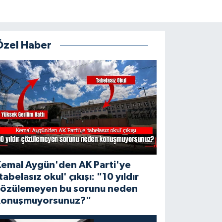
Özel Haber
Kemal Aygün'den AK Parti'ye
tabelasız okul' çıkışı: "10 yıldır
çözülemeyen bu sorunu neden
konuşmuyorsunuz?"