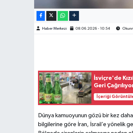
Haber Merkezi
08.06.2026 - 10:54
Okunma
İsviçre'de Kız
Geri Çağrılıyo
İçeriği Görüntül
Dünya kamuoyunun gözü bir kez daha O
bilgilerine göre İran, İsrail’e yönelik g