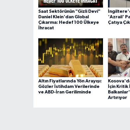
Saat Sektörünün "Gizli Devi"
İngiltere
Daniel Klein'dan Global
'Azrail' P
Çıkarma: Hedef 100 Ülkeye
Çatıya Çık
İhracat
Altın Fiyatlarında Yön Arayışı:
Kosova'da
Gözler İstihdam Verilerinde
İçin Kriti
ve ABD-İran Geriliminde
Balkanlar
Artırıyor