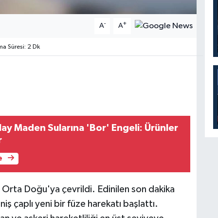
-
+
A
A
 Süresi: 2 Dk
ılay Maden Sularına 'Bor' Engeli: Ürünler
r
e
rta Doğu'ya çevrildi. Edinilen son dakika
eniş çaplı yeni bir füze harekatı başlattı.