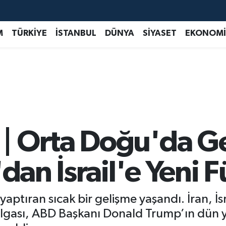
M
TÜRKİYE
İSTANBUL
DÜNYA
SİYASET
EKONOMİ
 Orta Doğu'da Ge
dan İsrail'e Yeni Fü
tıran sıcak bir gelişme yaşandı. İran, İsra
ı dalgası, ABD Başkanı Donald Trump’ın dün