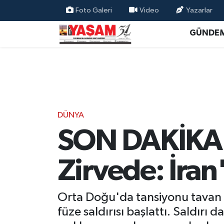
Foto Galeri
Video
Yazarlar
GÜNDE
DÜNYA
SON DAKİKA |
Zirvede: İran'
Orta Doğu'da tansiyonu tavan yap
füze saldırısı başlattı. Saldır