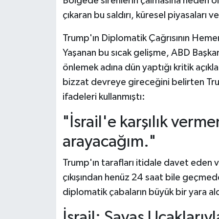
Bölgede sirenlerin çalmasına neden ola
çıkaran bu saldırı, küresel piyasaları v
Trump'ın Diplomatik Çağrısının Heme
Yaşanan bu sıcak gelişme, ABD Başkanı
önlemek adına dün yaptığı kritik açıkla
bizzat devreye gireceğini belirten T
ifadeleri kullanmıştı:
"İsrail'e karşılık verme
arayacağım."
Trump'ın tarafları itidale davet eden v
çıkışından henüz 24 saat bile geçmed
diplomatik çabaların büyük bir yara al
İsrail: Savaş Uçaklarıyl