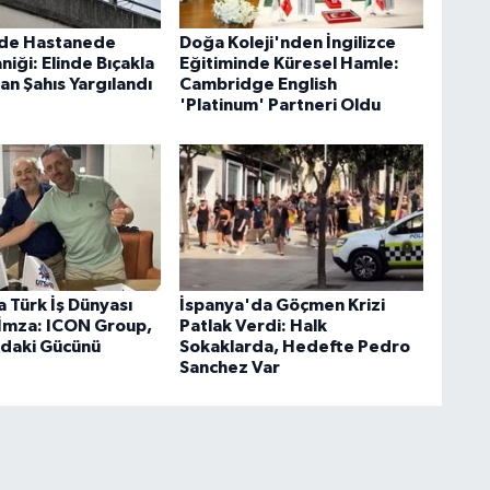
'de Hastanede
Doğa Koleji'nden İngilizce
aniği: Elinde Bıçakla
Eğitiminde Küresel Hamle:
an Şahıs Yargılandı
Cambridge English
'Platinum' Partneri Oldu
 Türk İş Dünyası
İspanya'da Göçmen Krizi
k İmza: ICON Group,
Patlak Verdi: Halk
'daki Gücünü
Sokaklarda, Hedefte Pedro
Sanchez Var