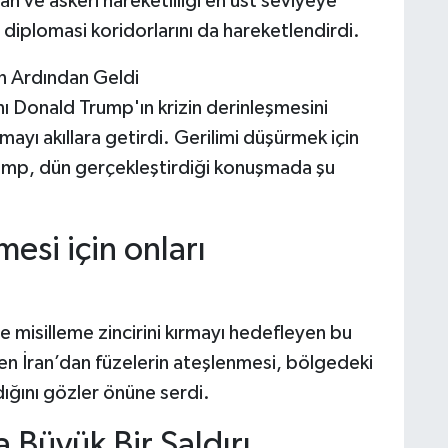
n ve askeri hareketliliği en üst seviyeye
e diplomasi koridorlarını da hareketlendirdi.
n Ardından Geldi
 Donald Trump'ın krizin derinleşmesini
mayı akıllara getirdi. Gerilimi düşürmek için
rump, dün gerçekleştirdiği konuşmada şu
mesi için onları
e misilleme zincirini kırmayı hedefleyen bu
en İran’dan füzelerin ateşlenmesi, bölgedeki
dığını gözler önüne serdi.
a Büyük Bir Saldırı