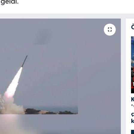
geldi.
'