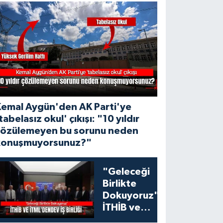
Kemal Aygün'den AK Parti'ye
tabelasız okul' çıkışı: "10 yıldır
çözülemeyen bu sorunu neden
konuşmuyorsunuz?"
"Geleceği
Birlikte
Dokuyoruz":
İTHİB ve
İTML'den