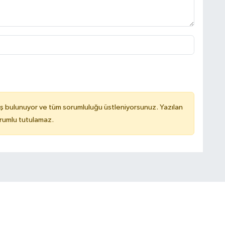
ş bulunuyor ve tüm sorumluluğu üstleniyorsunuz. Yazılan
rumlu tutulamaz.