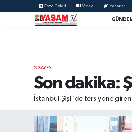
Foto Galeri
Video
Yazarlar
GÜNDE
3.SAYFA
Son dakika: Ş
İstanbul Şişli’de ters yöne gire