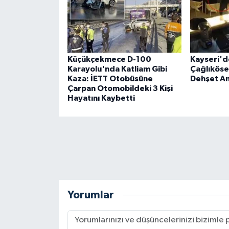
Küçükçekmece D-100
Kayseri'de
Karayolu'nda Katliam Gibi
Çağlıköse'
Kaza: İETT Otobüsüne
Dehşet An
Çarpan Otomobildeki 3 Kişi
Hayatını Kaybetti
Yorumlar