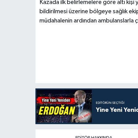
Kazada ilk belirlemelere göre altı kişi y
bildirilmesi üzerine bölgeye sağlık ekipl
müdahalenin ardından ambulanslarla çe
EDITÖRÜN SEÇTIĞI
Yine Yeni Yen
EDITÖR HAKKINDA