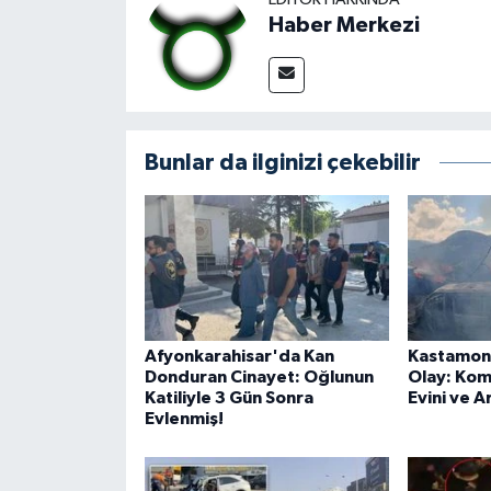
Haber Merkezi
Bunlar da ilginizi çekebilir
Afyonkarahisar'da Kan
Kastamon
Donduran Cinayet: Oğlunun
Olay: Kom
Katiliyle 3 Gün Sonra
Evini ve A
Evlenmiş!