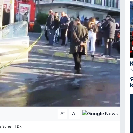
'
-
+
A
A
Süresi: 1 Dk