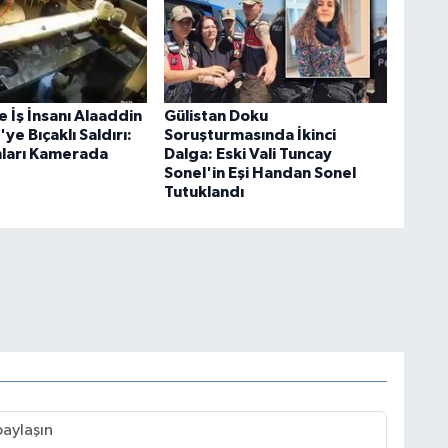
 İş İnsanı Alaaddin
Gülistan Doku
ye Bıçaklı Saldırı:
Soruşturmasında İkinci
ları Kamerada
Dalga: Eski Vali Tuncay
Sonel'in Eşi Handan Sonel
Tutuklandı