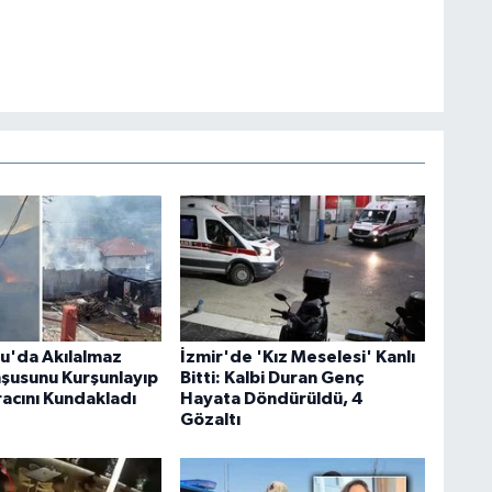
u'da Akılalmaz
İzmir'de 'Kız Meselesi' Kanlı
şusunu Kurşunlayıp
Bitti: Kalbi Duran Genç
racını Kundakladı
Hayata Döndürüldü, 4
Gözaltı