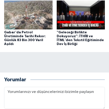
Gabar'da Petrol
"Geleceği Birlikte
Üretiminde Tarihi Rekor:
Dokuyoruz": İTHİB ve
Günlük 83 Bin 300 Varil
İTML'den Tekstil Eğitiminde
Aşıldı
Dev İş Birliği
Yorumlar