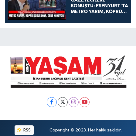
GAZETECİLERE
KONUŞTU: ESENYURT'TA
METRO YARIM, KÖPRÜ
DÖKÜLÜYOR, DERE
KOKUYOR!
RSS
Copyright © 2023. Her hakkı saklıdır.