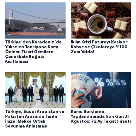
Türkiye'den Karadeniz'de
İklim Krizi Faturayı Kesiyor:
Yükselen Tansiyona Karşı
Kahve ve Çikolataya %100
Önlem: Ticari Gemilere
Zam Yolda!
Çanakkale Boğazı
Kısıtlaması
Türkiye, Suudi Arabistan ve
Kamu Borçlarını
Pakistan Arasında Tarihi
Yapılandırmada Son Gün 31
İmza: Mekke Ortak
Ağustos: 72 Ay Taksit Fırsatı
Savunma Anlaşması