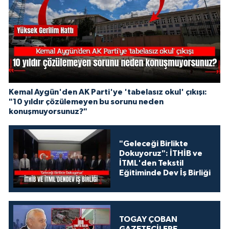
Kemal Aygün'den AK Parti'ye 'tabelasız okul' çıkışı:
"10 yıldır çözülemeyen bu sorunu neden
konuşmuyorsunuz?"
"Geleceği Birlikte
Dokuyoruz": İTHİB ve
İTML'den Tekstil
Eğitiminde Dev İş Birliği
TOGAY ÇOBAN