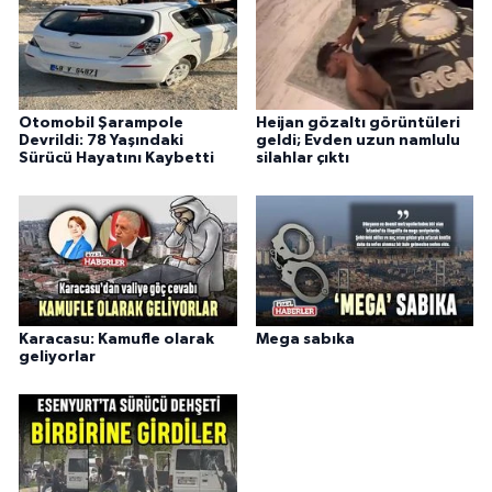
Otomobil Şarampole
Heijan gözaltı görüntüleri
Devrildi: 78 Yaşındaki
geldi; Evden uzun namlulu
Sürücü Hayatını Kaybetti
silahlar çıktı
Karacasu: Kamufle olarak
Mega sabıka
geliyorlar