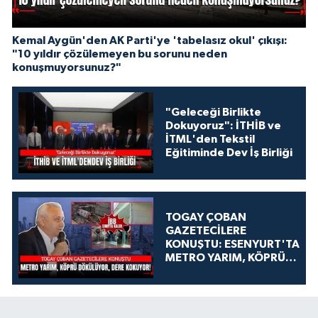
Kemal Aygün'den AK Parti'ye 'tabelasız okul' çıkışı:
"10 yıldır çözülemeyen bu sorunu neden
konuşmuyorsunuz?"
"Geleceği Birlikte
Dokuyoruz": İTHİB ve
İTML'den Tekstil
Eğitiminde Dev İş Birliği
TOGAY ÇOBAN
GAZETECİLERE
KONUŞTU: ESENYURT'TA
METRO YARIM, KÖPRÜ
DÖKÜLÜYOR, DERE
KOKUYOR!