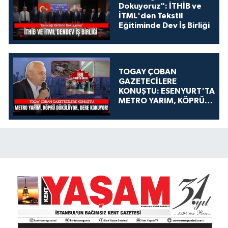
Dokuyoruz": İTHİB ve
İTML'den Tekstil
Eğitiminde Dev İş Birliği
TOGAY ÇOBAN
GAZETECİLERE
KONUŞTU: ESENYURT'TA
METRO YARIM, KÖPRÜ
DÖKÜLÜYOR, DERE
KOKUYOR!