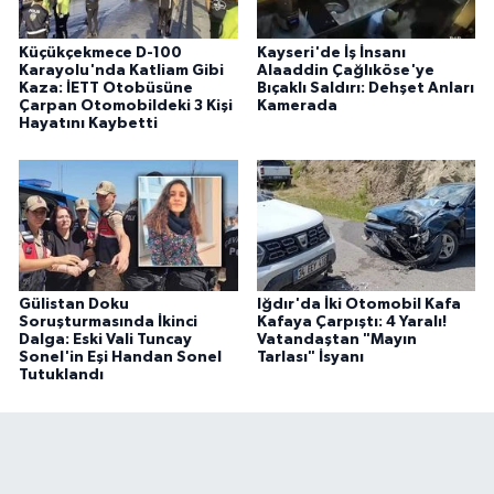
Küçükçekmece D-100
Kayseri'de İş İnsanı
Karayolu'nda Katliam Gibi
Alaaddin Çağlıköse'ye
Kaza: İETT Otobüsüne
Bıçaklı Saldırı: Dehşet Anları
Çarpan Otomobildeki 3 Kişi
Kamerada
Hayatını Kaybetti
Gülistan Doku
Iğdır'da İki Otomobil Kafa
Soruşturmasında İkinci
Kafaya Çarpıştı: 4 Yaralı!
Dalga: Eski Vali Tuncay
Vatandaştan "Mayın
Sonel'in Eşi Handan Sonel
Tarlası" İsyanı
Tutuklandı