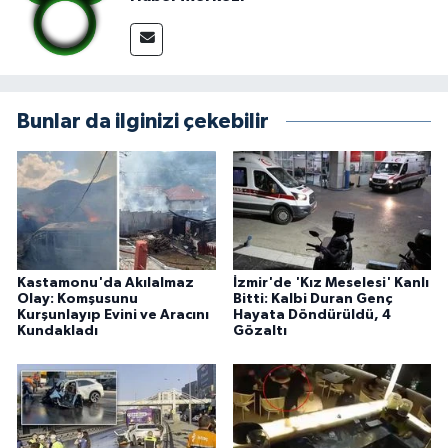
Bunlar da ilginizi çekebilir
Kastamonu'da Akılalmaz
İzmir'de 'Kız Meselesi' Kanlı
Olay: Komşusunu
Bitti: Kalbi Duran Genç
Kurşunlayıp Evini ve Aracını
Hayata Döndürüldü, 4
Kundakladı
Gözaltı