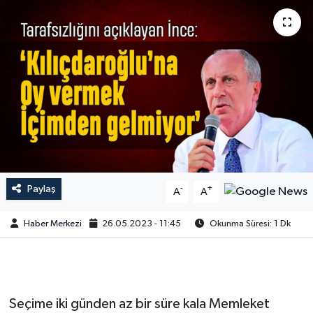
Paylaş
-
+
A
A
Haber Merkezi
26.05.2023 - 11:45
Okunma Süresi: 1 Dk
Seçime iki günden az bir süre kala Memleket