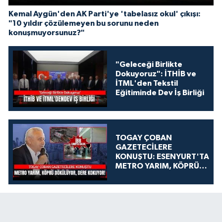
Kemal Aygün'den AK Parti'ye 'tabelasız okul' çıkışı:
"10 yıldır çözülemeyen bu sorunu neden
konuşmuyorsunuz?"
"Geleceği Birlikte
Dokuyoruz": İTHİB ve
İTML'den Tekstil
Eğitiminde Dev İş Birliği
TOGAY ÇOBAN
GAZETECİLERE
KONUŞTU: ESENYURT'TA
METRO YARIM, KÖPRÜ
DÖKÜLÜYOR, DERE
KOKUYOR!