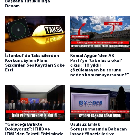
Başkana Tutukluluğa
Devam
İstanbul'da Taksicilerden
Kemal Aygün'den AK
Korkunç Eylem Planı:
Parti'ye 'tabelasız okul'
Sızdırılan Ses Kayıtları Şoke
çıkışı: "10 yıldır
Etti
çözülemeyen bu sorunu
neden konuşmuyorsunuz?"
"Geleceği Birlikte
Usulsüz Emlak
Dokuyoruz": İTHİB ve
Soruşturmasında Babacan
İTML'den Tekstil Eğitiminde
İnşaat Yöneticileri ve