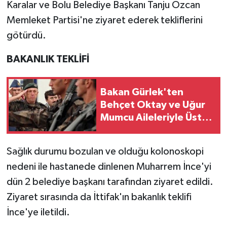
Karalar ve Bolu Belediye Başkanı Tanju Özcan
Memleket Partisi'ne ziyaret ederek tekliflerini
götürdü.
BAKANLIK TEKLİFİ
Bakan Gürlek'ten
Behçet Oktay ve Uğur
Mumcu Aileleriyle Üst
Düzey Temas
Sağlık durumu bozulan ve olduğu kolonoskopi
nedeni ile hastanede dinlenen Muharrem İnce'yi
dün 2 belediye başkanı tarafından ziyaret edildi.
Ziyaret sırasında da İttifak'ın bakanlık teklifi
İnce'ye iletildi.