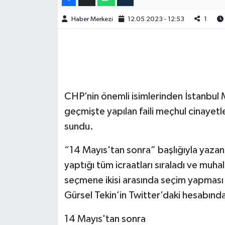
Haber Merkezi
12.05.2023 - 12:53
1
CHP’nin önemli isimlerinden İstanbul M
geçmişte yapılan faili meçhul cinaye
sundu.
“14 Mayıs'tan sonra” başlığıyla yaza
yaptığı tüm icraatları sıraladı ve muh
seçmene ikisi arasında seçim yapması
Gürsel Tekin’in Twitter’daki hesabınd
14 Mayıs'tan sonra