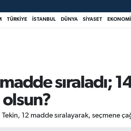
M
TÜRKİYE
İSTANBUL
DÜNYA
SİYASET
EKONOMİ
madde sıraladı; 1
 olsun?
el Tekin, 12 madde sıralayarak, seçmene ç