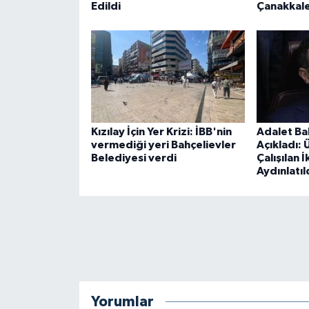
Edildi
Çanakkale
Kızılay İçin Yer Krizi: İBB'nin
Adalet Ba
vermediği yeri Bahçelievler
Açıkladı:
Belediyesi verdi
Çalışılan İ
Aydınlatıl
Yorumlar