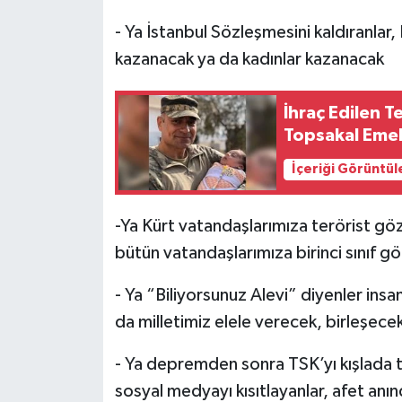
- Ya İstanbul Sözleşmesini kaldıranlar,
kazanacak ya da kadınlar kazanacak
İhraç Edilen 
Topsakal Emek
İçeriği Görüntül
-Ya Kürt vatandaşlarımıza terörist gö
bütün vatandaşlarımıza birinci sınıf g
- Ya “Biliyorsunuz Alevi” diyenler in
da milletimiz elele verecek, birleşece
- Ya depremden sonra TSK’yı kışlada t
sosyal medyayı kısıtlayanlar, afet anı