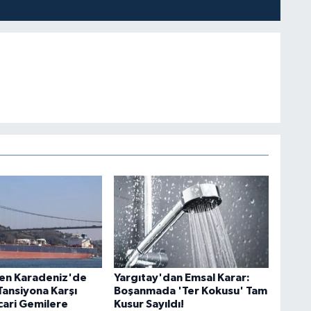
en Karadeniz'de
Yargıtay'dan Emsal Karar:
Tansiyona Karşı
Boşanmada 'Ter Kokusu' Tam
cari Gemilere
Kusur Sayıldı!