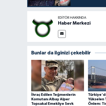
EDITÖR HAKKINDA
Haber Merkezi
Bunlar da ilginizi çekebilir
İhraç Edilen Teğmenlerin
Türkiye'd
Komutanı Albay Alper
Yükselen 
Topsakal Emekliye Sevk
Önlem: Ti