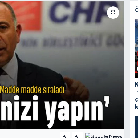
'
-
+
A
A