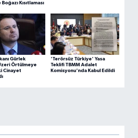
 Boğazı Kısıtlaması
kanı Gürlek
'Terörsüz Türkiye' Yasa
 Üzeri Örtülmeye
Teklifi TBMM Adalet
ki Cinayet
Komisyonu'nda Kabul Edildi
dı