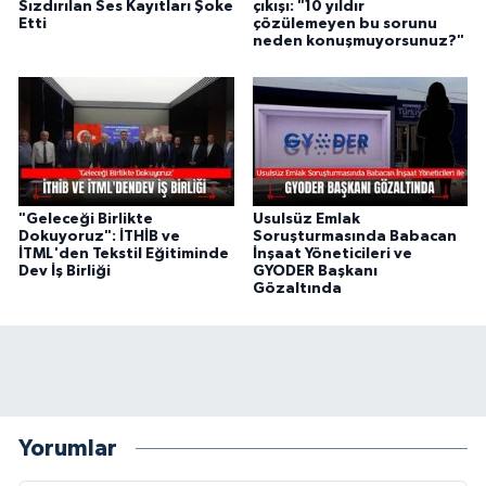
Sızdırılan Ses Kayıtları Şoke
çıkışı: "10 yıldır
Etti
çözülemeyen bu sorunu
neden konuşmuyorsunuz?"
"Geleceği Birlikte
Usulsüz Emlak
Dokuyoruz": İTHİB ve
Soruşturmasında Babacan
İTML'den Tekstil Eğitiminde
İnşaat Yöneticileri ve
Dev İş Birliği
GYODER Başkanı
Gözaltında
Yorumlar