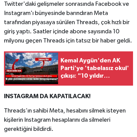
Twitter'daki gelişmeler sonrasında Facebook ve
Instagram'ı bünyesinde barındıran Meta
tarafından piyasaya sürülen Threads, çok hızlı bir
giriş yaptı. Saatler içinde abone sayısında 10
milyonu geçen Threads için tatsız bir haber geldi.
Kemal Aygün'den AK
Parti'ye 'tabelasız okul'
çıkışı: "10 yıldır
çözülemeyen bu sorunu
neden
INSTAGRAM DA KAPATILACAK!
konuşmuyorsunuz?"
Threads’ın sahibi Meta, hesabını silmek isteyen
kişilerin Instagram hesaplarını da silmeleri
gerektiğini bildirdi.