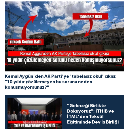
Kemal Aygün'den AK Parti'ye 'tabelasız okul' çıkışı:
"10 yıldır çözülemeyen bu sorunu neden
konuşmuyorsunuz?"
"Geleceği Birlikte
Dokuyoruz": İTHİB ve
İTML'den Tekstil
Eğitiminde Dev İş Birliği