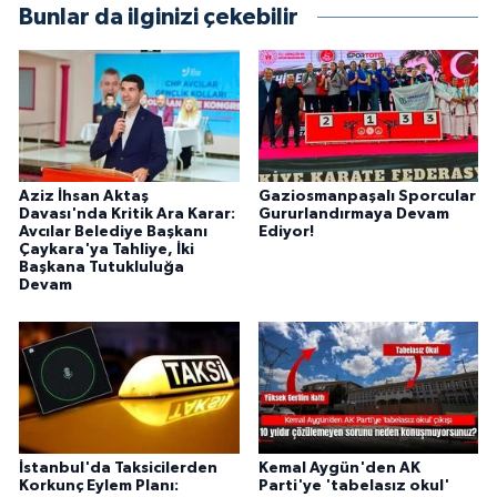
Bunlar da ilginizi çekebilir
Aziz İhsan Aktaş
Gaziosmanpaşalı Sporcular
Davası'nda Kritik Ara Karar:
Gururlandırmaya Devam
Avcılar Belediye Başkanı
Ediyor!
Çaykara'ya Tahliye, İki
Başkana Tutukluluğa
Devam
İstanbul'da Taksicilerden
Kemal Aygün'den AK
Korkunç Eylem Planı:
Parti'ye 'tabelasız okul'