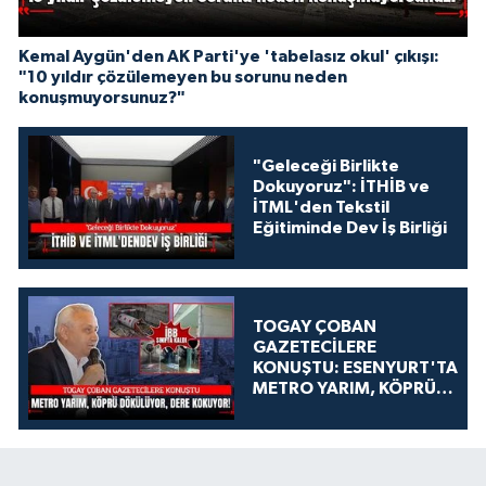
Kemal Aygün'den AK Parti'ye 'tabelasız okul' çıkışı:
"10 yıldır çözülemeyen bu sorunu neden
konuşmuyorsunuz?"
"Geleceği Birlikte
Dokuyoruz": İTHİB ve
İTML'den Tekstil
Eğitiminde Dev İş Birliği
TOGAY ÇOBAN
GAZETECİLERE
KONUŞTU: ESENYURT'TA
METRO YARIM, KÖPRÜ
DÖKÜLÜYOR, DERE
KOKUYOR!