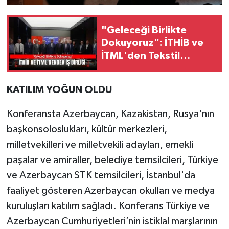
"Geleceği Birlikte
Dokuyoruz": İTHİB ve
İTML'den Tekstil
Eğitiminde Dev İş Birliği
KATILIM YOĞUN OLDU
Konferansta Azerbaycan, Kazakistan, Rusya'nın
başkonsoloslukları, kültür merkezleri,
milletvekilleri ve milletvekili adayları, emekli
paşalar ve amiraller, belediye temsilcileri, Türkiye
ve Azerbaycan STK temsilcileri, İstanbul'da
faaliyet gösteren Azerbaycan okulları ve medya
kuruluşları katılım sağladı. Konferans Türkiye ve
Azerbaycan Cumhuriyetleri’nin istiklal marşlarının