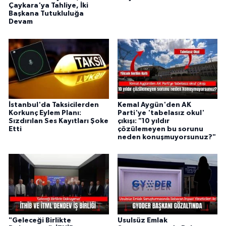
Çaykara'ya Tahliye, İki
Başkana Tutukluluğa
Devam
İstanbul'da Taksicilerden
Kemal Aygün'den AK
Korkunç Eylem Planı:
Parti'ye 'tabelasız okul'
Sızdırılan Ses Kayıtları Şoke
çıkışı: "10 yıldır
Etti
çözülemeyen bu sorunu
neden konuşmuyorsunuz?"
"Geleceği Birlikte
Usulsüz Emlak