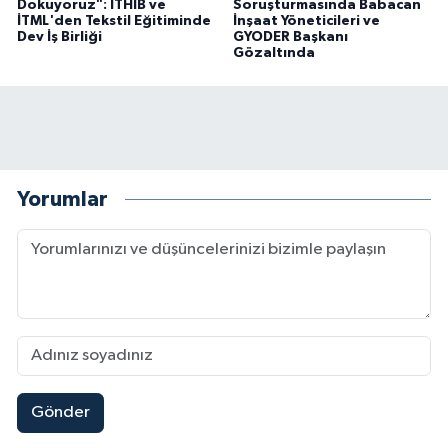
Dokuyoruz": İTHİB ve
Soruşturmasında Babacan
İTML'den Tekstil Eğitiminde
İnşaat Yöneticileri ve
Dev İş Birliği
GYODER Başkanı
Gözaltında
Yorumlar
Gönder