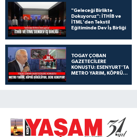
"Geleceği Birlikte
Dokuyoruz": İTHİB ve
İTML'den Tekstil
Eğitiminde Dev İş Birliği
TOGAY ÇOBAN
GAZETECİLERE
KONUŞTU: ESENYURT'TA
METRO YARIM, KÖPRÜ
DÖKÜLÜYOR, DERE
KOKUYOR!