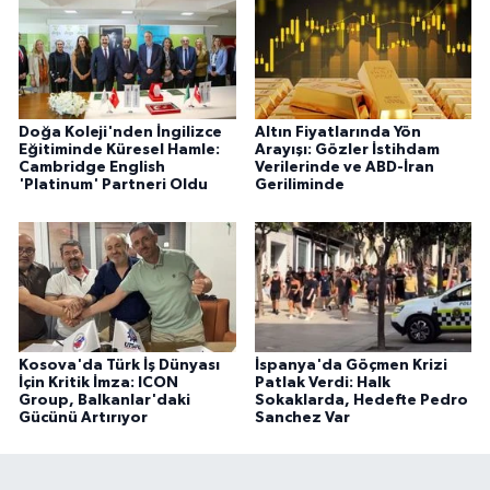
Doğa Koleji'nden İngilizce
Altın Fiyatlarında Yön
Eğitiminde Küresel Hamle:
Arayışı: Gözler İstihdam
Cambridge English
Verilerinde ve ABD-İran
'Platinum' Partneri Oldu
Geriliminde
Kosova'da Türk İş Dünyası
İspanya'da Göçmen Krizi
İçin Kritik İmza: ICON
Patlak Verdi: Halk
Group, Balkanlar'daki
Sokaklarda, Hedefte Pedro
Gücünü Artırıyor
Sanchez Var