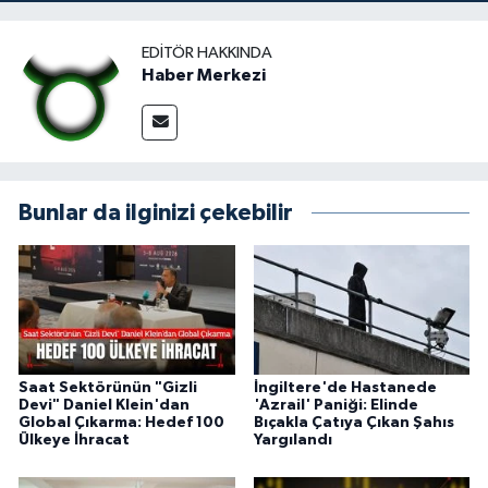
EDITÖR HAKKINDA
Haber Merkezi
Bunlar da ilginizi çekebilir
Saat Sektörünün "Gizli
İngiltere'de Hastanede
Devi" Daniel Klein'dan
'Azrail' Paniği: Elinde
Global Çıkarma: Hedef 100
Bıçakla Çatıya Çıkan Şahıs
Ülkeye İhracat
Yargılandı