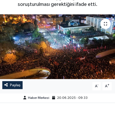
soruşturulması gerektiğini ifade etti.
Paylaş
-
+
A
A
Haber Merkezi
20.06.2025 - 09:33