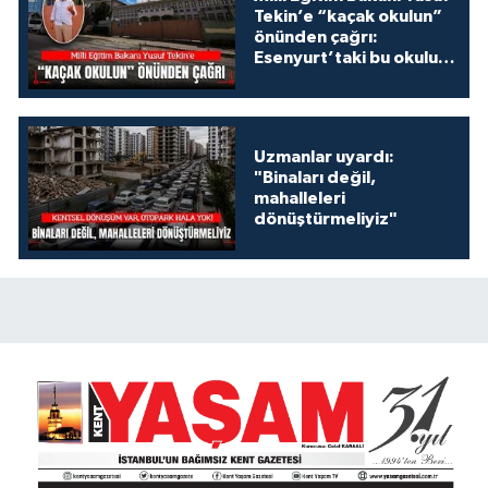
Tekin’e “kaçak okulun”
önünden çağrı:
Esenyurt’taki bu okulu
konuşalım!
Uzmanlar uyardı:
"Binaları değil,
mahalleleri
dönüştürmeliyiz"