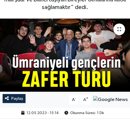
sağlamaktır” dedi.
Paylaş
-
+
A
A
12.05.2023 - 15:14
Okunma Süresi: 1 Dk