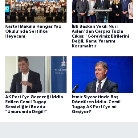
Kartal Makina Hangar Yaz
İBB Başkan Vekili Nuri
Okulu’nda Sertifika
Aslan'dan Çarpıcı Tuzla
Heyecanı
Çıkışı: "Görevimiz Birilerini
Değil, Kamu Yararını
Korumaktır"
AK Parti'ye Geçeceği İddia
İzmir Siyasetinde Baş
Edilen Cemil Tugay
Döndüren İddia: Cemil
Sessizliğini Bozdu:
Tugay AK Parti'ye mi
"Umurumda Değil!"
Geçiyor?