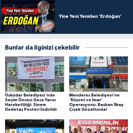
Yine Yeni Yeniden ‘Erdoğan'
Bunlar da ilginizi çekebilir
Üsküdar Belediyesi'nde
Menderes Belediyesi'ne
Seçim Öncesi Gece Yarısı
'Rüşvet ve İmar'
Hareketliliği: Sinem
Operasyonu: Başkan İlkay
Dedetaş Posteri İndirildi
Çiçek Gözaltında!