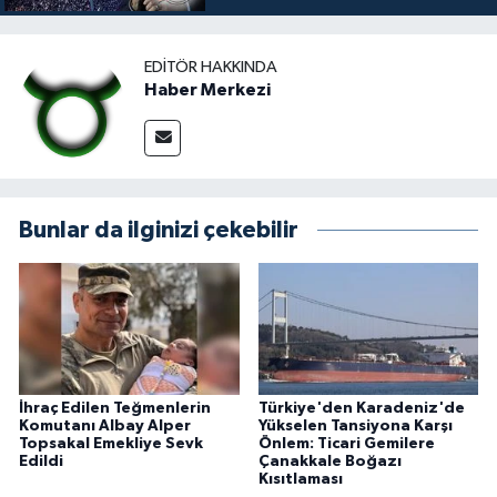
EDITÖR HAKKINDA
Haber Merkezi
Bunlar da ilginizi çekebilir
İhraç Edilen Teğmenlerin
Türkiye'den Karadeniz'de
Komutanı Albay Alper
Yükselen Tansiyona Karşı
Topsakal Emekliye Sevk
Önlem: Ticari Gemilere
Edildi
Çanakkale Boğazı
Kısıtlaması