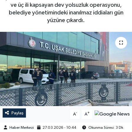
ve üç ili kapsayan dev yolsuzluk operasyonu,
belediye yönetimindeki inanılmaz iddiaları gün
yüzüne çıkardı.
Paylaş
-
+
A
A
Haber Merkezi
27.03.2026 - 10:44
Okunma Süresi: 3 Dk