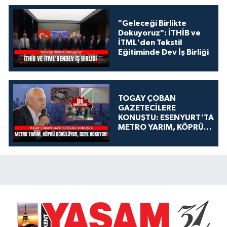
"Geleceği Birlikte
Dokuyoruz": İTHİB ve
İTML'den Tekstil
Eğitiminde Dev İş Birliği
TOGAY ÇOBAN
GAZETECİLERE
KONUŞTU: ESENYURT'TA
METRO YARIM, KÖPRÜ
DÖKÜLÜYOR, DERE
KOKUYOR!