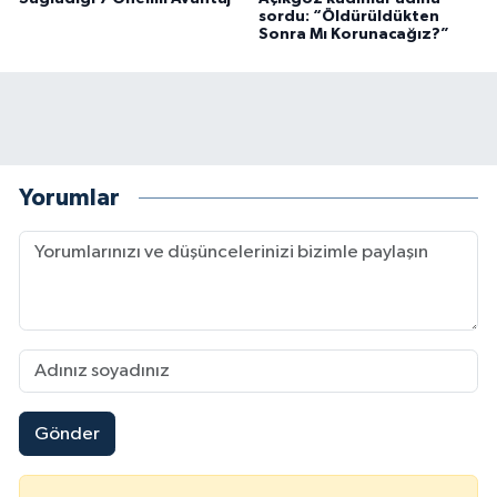
sordu: “Öldürüldükten
Sonra Mı Korunacağız?”
Yorumlar
Gönder