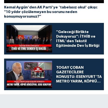
Kemal Aygün'den AK Parti'ye 'tabelasız okul' çıkışı:
"10 yıldır çözülemeyen bu sorunu neden
konuşmuyorsunuz?"
"Geleceği Birlikte
Dokuyoruz": İTHİB ve
İTML'den Tekstil
Eğitiminde Dev İş Birliği
TOGAY ÇOBAN
GAZETECİLERE
KONUŞTU: ESENYURT'TA
METRO YARIM, KÖPRÜ
DÖKÜLÜYOR, DERE
KOKUYOR!