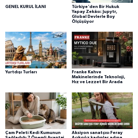
GENEL KURUL İLANI
Türkiye'den Bir Hukuk
Yapay Zekâsı: Jupytr,
Global Devlerle Boy
Ölçüşüyor
Yurtdışı Turları
Franke Kahve
Makinelerinde Teknoloji,
Hız ve Lezzet Bir Arada
Çam Peleti Kedi Kumunun
Aksiyon sanatçısı Feray
Sağladığı 7 Önemli Avantaj
Açıkgöz kadınlar adına