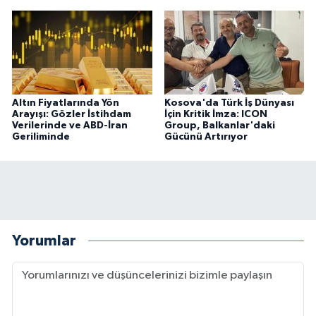
Altın Fiyatlarında Yön
Kosova'da Türk İş Dünyası
Arayışı: Gözler İstihdam
İçin Kritik İmza: ICON
Verilerinde ve ABD-İran
Group, Balkanlar'daki
Geriliminde
Gücünü Artırıyor
Yorumlar