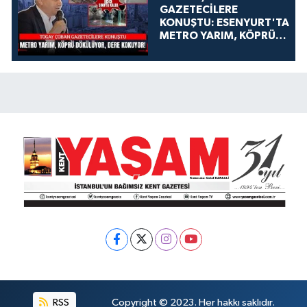
GAZETECİLERE
KONUŞTU: ESENYURT'TA
METRO YARIM, KÖPRÜ
DÖKÜLÜYOR, DERE
KOKUYOR!
RSS
Copyright © 2023. Her hakkı saklıdır.