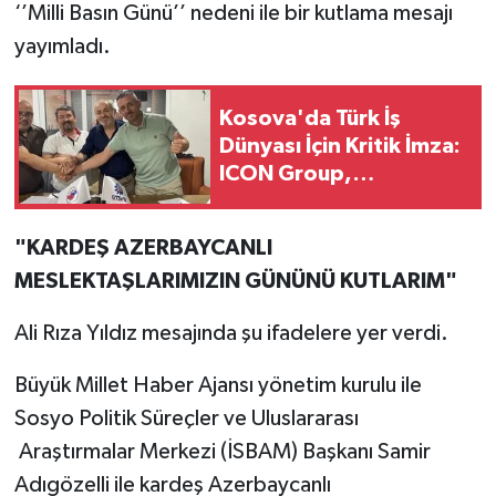
‘’Milli Basın Günü’’ nedeni ile bir kutlama mesajı
yayımladı.
Kosova'da Türk İş
Dünyası İçin Kritik İmza:
ICON Group,
Balkanlar'daki Gücünü
Artırıyor
"KARDEŞ AZERBAYCANLI
MESLEKTAŞLARIMIZIN GÜNÜNÜ KUTLARIM"
Ali Rıza Yıldız mesajında şu ifadelere yer verdi.
Büyük Millet Haber Ajansı yönetim kurulu ile
Sosyo Politik Süreçler ve Uluslararası
Araştırmalar Merkezi (İSBAM) Başkanı Samir
Adıgözelli ile kardeş Azerbaycanlı