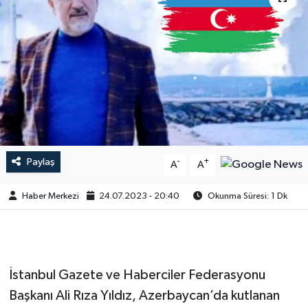
Paylaş
-
+
A
A
Haber Merkezi
24.07.2023 - 20:40
Okunma Süresi: 1 Dk
İstanbul Gazete ve Haberciler Federasyonu
Başkanı Ali Rıza Yıldız, Azerbaycan’da kutlanan