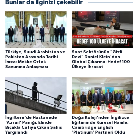
Bunlar da ilginizi çekebilir
Türkiye, Suudi Arabistan ve
Saat Sektörünün "Gizli
Pakistan Arasında Tarihi
Devi" Daniel Klein'dan
İmza: Mekke Ortak
Global Çıkarma: Hedef 100
Savunma Anlaşması
Ülkeye İhracat
İngiltere'de Hastanede
Doğa Koleji'nden İngilizce
'Azrail' Paniği: Elinde
Eğitiminde Küresel Hamle:
Bıçakla Çatıya Çıkan Şahıs
Cambridge English
Yargılandı
'Platinum' Partneri Oldu