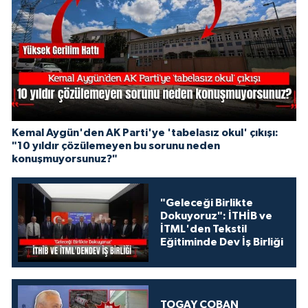
Kemal Aygün'den AK Parti'ye 'tabelasız okul' çıkışı:
"10 yıldır çözülemeyen bu sorunu neden
konuşmuyorsunuz?"
"Geleceği Birlikte
Dokuyoruz": İTHİB ve
İTML'den Tekstil
Eğitiminde Dev İş Birliği
TOGAY ÇOBAN