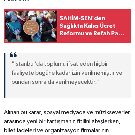
SAHİM-SEN'den
Sağlıkta Kalıcı Ücret
Reformu ve Refah Payı
Çağrısı
"İstanbul’da toplumu ifsat eden hiçbir
faaliyete bugüne kadar izin verilmemiştir ve
bundan sonra da verilmeyecektir."
Alınan bu karar, sosyal medyada ve müzikseverler
arasında yeni bir tartışmanın fitilini ateşlerken,
bilet iadeleri ve organizasyon firmalarının