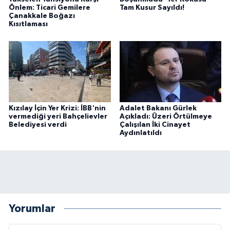
Önlem: Ticari Gemilere
Tam Kusur Sayıldı!
Çanakkale Boğazı
Kısıtlaması
Kızılay İçin Yer Krizi: İBB'nin
Adalet Bakanı Gürlek
vermediği yeri Bahçelievler
Açıkladı: Üzeri Örtülmeye
Belediyesi verdi
Çalışılan İki Cinayet
Aydınlatıldı
Yorumlar