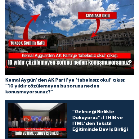
Kemal Aygün'den AK Parti'ye 'tabelasız okul' çıkışı:
"10 yıldır çözülemeyen bu sorunu neden
konuşmuyorsunuz?"
"Geleceği Birlikte
Dokuyoruz": İTHİB ve
İTML'den Tekstil
Eğitiminde Dev İş Birliği