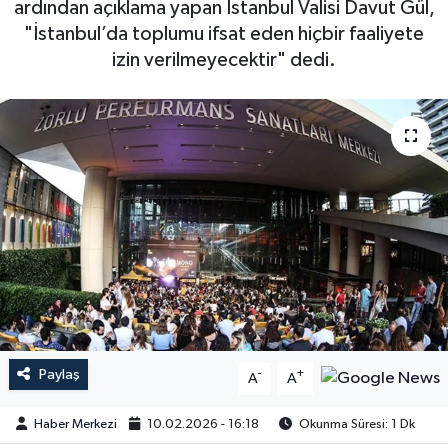
ardından açıklama yapan İstanbul Valisi Davut Gül,
"İstanbul’da toplumu ifsat eden hiçbir faaliyete
izin verilmeyecektir" dedi.
Paylaş
-
+
A
A
Haber Merkezi
10.02.2026 - 16:18
Okunma Süresi: 1 Dk