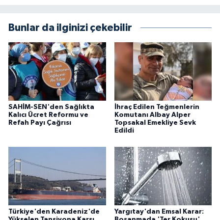
Bunlar da ilginizi çekebilir
SAHİM-SEN'den Sağlıkta
İhraç Edilen Teğmenlerin
Kalıcı Ücret Reformu ve
Komutanı Albay Alper
Refah Payı Çağrısı
Topsakal Emekliye Sevk
Edildi
Türkiye'den Karadeniz'de
Yargıtay'dan Emsal Karar:
Yükselen Tansiyona Karşı
Boşanmada 'Ter Kokusu'