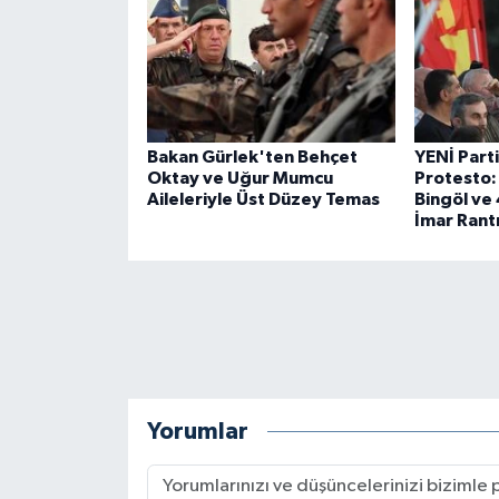
Bakan Gürlek'ten Behçet
YENİ Part
Oktay ve Uğur Mumcu
Protesto:
Aileleriyle Üst Düzey Temas
Bingöl ve 
İmar Rantı
Yorumlar