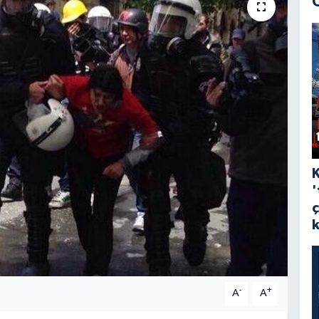
'
-
+
A
A