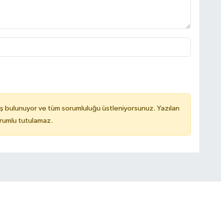
ş bulunuyor ve tüm sorumluluğu üstleniyorsunuz. Yazılan
rumlu tutulamaz.