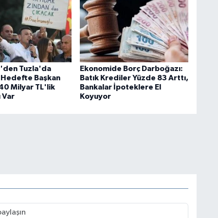
i'den Tuzla'da
Ekonomide Borç Darboğazı:
 Hedefte Başkan
Batık Krediler Yüzde 83 Arttı,
40 Milyar TL'lik
Bankalar İpoteklere El
 Var
Koyuyor