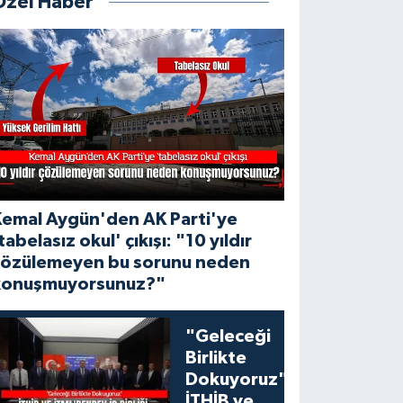
Özel Haber
Kemal Aygün'den AK Parti'ye
tabelasız okul' çıkışı: "10 yıldır
çözülemeyen bu sorunu neden
konuşmuyorsunuz?"
"Geleceği
Birlikte
Dokuyoruz":
İTHİB ve