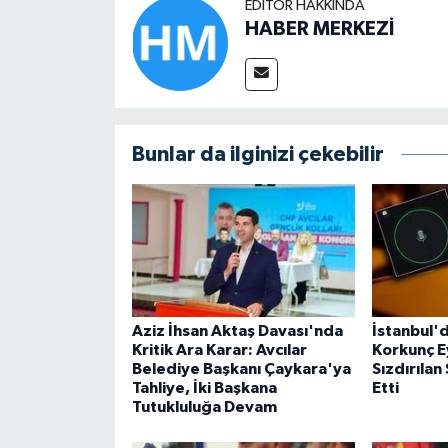
EDITÖR HAKKINDA
HABER MERKEZİ
Bunlar da ilginizi çekebilir
Aziz İhsan Aktaş Davası'nda
İstanbul'
Kritik Ara Karar: Avcılar
Korkunç E
Belediye Başkanı Çaykara'ya
Sızdırılan
Tahliye, İki Başkana
Etti
Tutukluluğa Devam