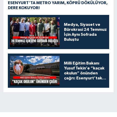
ESENYURT'TA METRO YARIM, KÖPRÜ DÖKÜLÜYOR,
DERE KOKUYOR!
Medya, Siyaset ve
Bürokrasi 24 Temmuz
İçin Aynı Sofrada
Buluştu
Milli Eğitim Bakanı
Yusuf Tekin’e “kaçak
okulun” önünden
çağrı: Esenyurt’taki
bu okulu konuşalım!