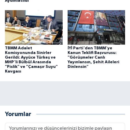
Aydınlatıldı
TBMM Adalet
İYİ Parti'den TBMM'ye
Komisyonunda Sinirler
Kanun Teklifi Başvurusu:
Gerildi: Ayyüce Türkeş ve
"Görüşmeler Canlı
MHP'li Bülbül Arasında
Yayınlansın, Şehit Aileleri
"Pislik" ve "Çamaşır Suyu"
Dinlensin"
Kavgası
Yorumlar