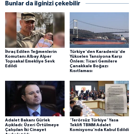
Bunlar da ilginizi çekebilir
İhraç Edilen Teğmenlerin
Türkiye'den Karadeniz'de
Komutanı Albay Alper
Yükselen Tansiyona Karşı
Topsakal Emekliye Sevk
Önlem: Ticari Gemilere
Edildi
Çanakkale Boğazı
Kısıtlaması
Adalet Bakanı Gürlek
'Terörsüz Türkiye' Yasa
Açıkladı: Üzeri Örtülmeye
Teklifi TBMM Adalet
Çalışılan İki Cinayet
Komisyonu'nda Kabul Edildi