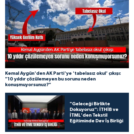
Kemal Aygün'den AK Parti'ye 'tabelasız okul' çıkışı:
"10 yıldır çözülemeyen bu sorunu neden
konuşmuyorsunuz?"
"Geleceği Birlikte
Dokuyoruz": İTHİB ve
İTML'den Tekstil
Eğitiminde Dev İş Birliği