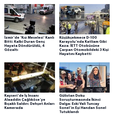
İzmir'de 'Kız Meselesi' Kanlı
Küçükçekmece D-100
Bitti: Kalbi Duran Genç
Karayolu'nda Katliam Gibi
Hayata Döndürüldü, 4
Kaza: İETT Otobüsüne
Gözaltı
Çarpan Otomobildeki 3 Kişi
Hayatını Kaybetti
Kayseri'de İş İnsanı
Gülistan Doku
Alaaddin Çağlıköse'ye
Soruşturmasında İkinci
Bıçaklı Saldırı: Dehşet Anları
Dalga: Eski Vali Tuncay
Kamerada
Sonel'in Eşi Handan Sonel
Tutuklandı