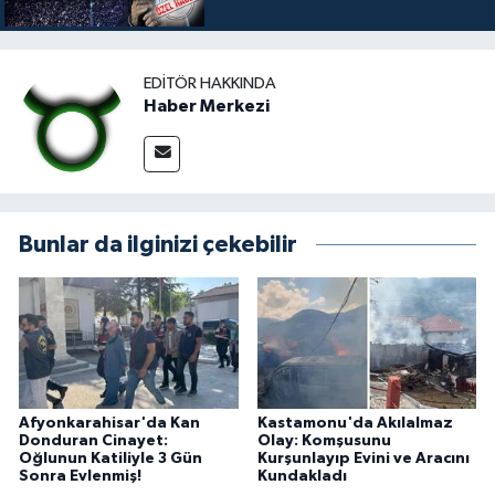
EDITÖR HAKKINDA
Haber Merkezi
Bunlar da ilginizi çekebilir
Afyonkarahisar'da Kan
Kastamonu'da Akılalmaz
Donduran Cinayet:
Olay: Komşusunu
Oğlunun Katiliyle 3 Gün
Kurşunlayıp Evini ve Aracını
Sonra Evlenmiş!
Kundakladı