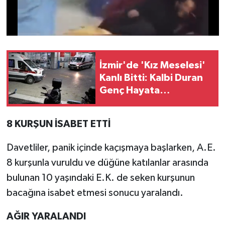
İzmir'de 'Kız Meselesi'
Kanlı Bitti: Kalbi Duran
Genç Hayata
Döndürüldü, 4 Gözaltı
8 KURŞUN İSABET ETTİ
Davetliler, panik içinde kaçışmaya başlarken, A.E.
8 kurşunla vuruldu ve düğüne katılanlar arasında
bulunan 10 yaşındaki E.K. de seken kurşunun
bacağına isabet etmesi sonucu yaralandı.
AĞIR YARALANDI