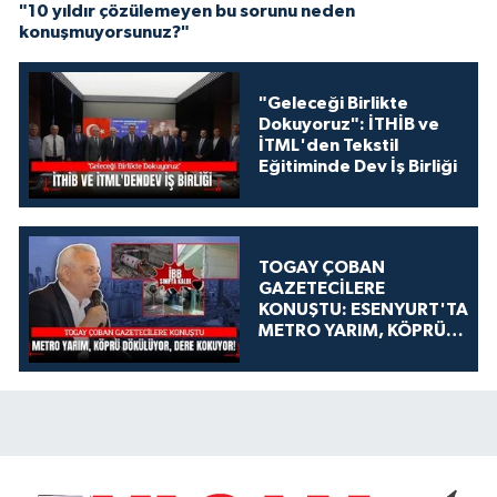
"10 yıldır çözülemeyen bu sorunu neden
konuşmuyorsunuz?"
"Geleceği Birlikte
Dokuyoruz": İTHİB ve
İTML'den Tekstil
Eğitiminde Dev İş Birliği
TOGAY ÇOBAN
GAZETECİLERE
KONUŞTU: ESENYURT'TA
METRO YARIM, KÖPRÜ
DÖKÜLÜYOR, DERE
KOKUYOR!