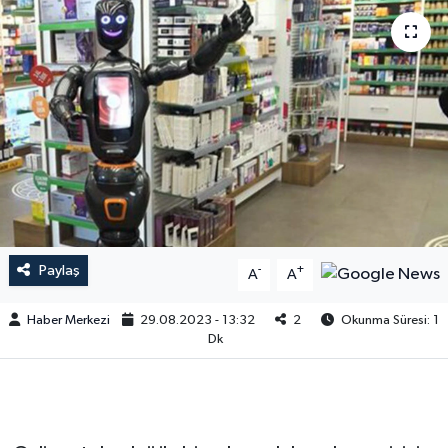
Paylaş
-
+
A
A
Haber Merkezi
29.08.2023 - 13:32
2
Okunma Süresi: 1
Dk