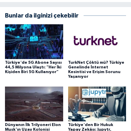
Bunlar da ilginizi çekebilir
Türkiye'de 5G Abone Sayısı
TurkNet Çöktü mü? Türkiye
44,5 Milyona Ulaştı: "Her İki
Genelinde İnternet
Kişiden Biri 5G Kullanıyor"
Kesintisi ve Erişim Sorunu
Yaşanıyor
Dünyanın İlk Trilyoneri Elon
Türkiye'den Bir Hukuk
Musk'ın Uzay Kolonisi
Yapay Zekâsı: Jupytr,