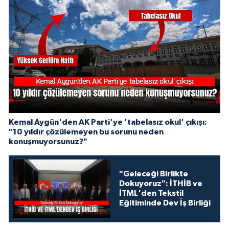
Kemal Aygün'den AK Parti'ye 'tabelasız okul' çıkışı:
"10 yıldır çözülemeyen bu sorunu neden
konuşmuyorsunuz?"
"Geleceği Birlikte
Dokuyoruz": İTHİB ve
İTML'den Tekstil
Eğitiminde Dev İş Birliği