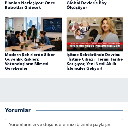
Planları Netleşiyor: Önce
Global Devlerle Boy
Robotlar Gidecek
Ölçüşüyor
Modern Şehirlerde Siber
İşitme Sektöründe Devrim:
Güvenlik Riskleri:
"İşitme Cihazı" Terimi Tarihe
Vatandaşların Bilmesi
Karışıyor, Yeni Nesil Akıllı
Gerekenler
İşlemciler Geliyor!
Yorumlar