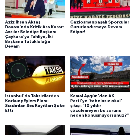
Aziz İhsan Aktaş
Gaziosmanpaşalı Sporcular
Davası'nda Kritik Ara Karar:
Gururlandırmaya Devam
Avcılar Belediye Başkanı
Ediyor!
Çaykara'ya Tahliye, İki
Başkana Tutukluluğa
Devam
İstanbul'da Taksicilerden
Kemal Aygün'den AK
Korkunç Eylem Planı:
Parti'ye 'tabelasız okul'
Sızdırılan Ses Kayıtları Şoke
çıkışı: "10 yıldır
Etti
çözülemeyen bu sorunu
neden konuşmuyorsunuz?"