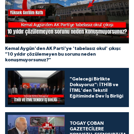
Kemal Aygün'den AK Parti'ye 'tabelasız okul' çıkışı:
"10 yıldır çözülemeyen bu sorunu neden
konuşmuyorsunuz?"
"Geleceği Birlikte
Dokuyoruz": İTHİB ve
İTML'den Tekstil
Eğitiminde Dev İş Birliği
TOGAY ÇOBAN
GAZETECİLERE