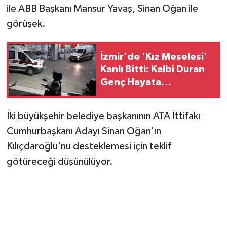
ile ABB Başkanı Mansur Yavaş, Sinan Oğan ile
görüşek.
İzmir'de 'Kız Meselesi'
Kanlı Bitti: Kalbi Duran
Genç Hayata
Döndürüldü, 4 Gözaltı
İki büyükşehir belediye başkanının ATA İttifakı
Cumhurbaşkanı Adayı Sinan Oğan'ın
Kılıçdaroğlu'nu desteklemesi için teklif
götüreceği düşünülüyor.