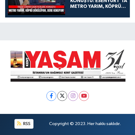
KONUŞTU: ESENYURT'TA
METRO YARIM, KÖPRÜ
DÖKÜLÜYOR, DERE
KOKUYOR!
RSS
Copyright © 2023. Her hakkı saklıdır.