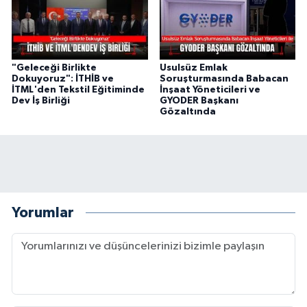
"Geleceği Birlikte
Usulsüz Emlak
Dokuyoruz": İTHİB ve
Soruşturmasında Babacan
İTML'den Tekstil Eğitiminde
İnşaat Yöneticileri ve
Dev İş Birliği
GYODER Başkanı
Gözaltında
Yorumlar