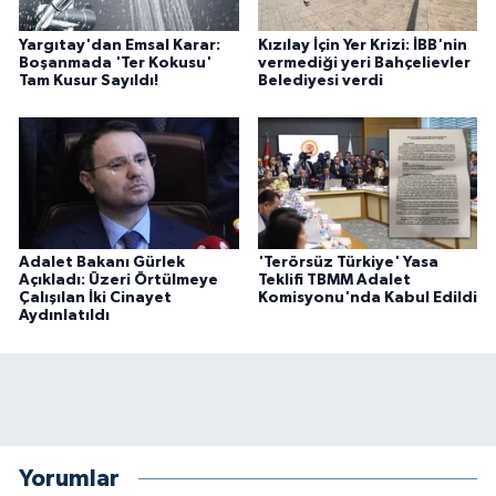
Yargıtay'dan Emsal Karar:
Kızılay İçin Yer Krizi: İBB'nin
Boşanmada 'Ter Kokusu'
vermediği yeri Bahçelievler
Tam Kusur Sayıldı!
Belediyesi verdi
Adalet Bakanı Gürlek
'Terörsüz Türkiye' Yasa
Açıkladı: Üzeri Örtülmeye
Teklifi TBMM Adalet
Çalışılan İki Cinayet
Komisyonu'nda Kabul Edildi
Aydınlatıldı
Yorumlar