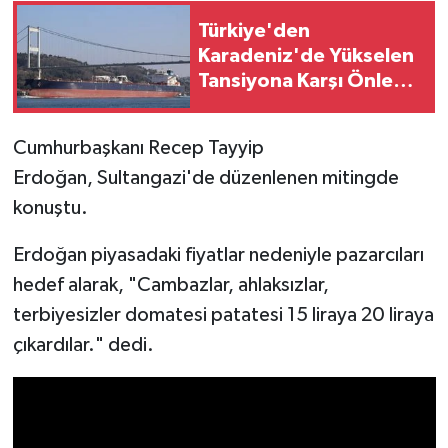
Türkiye'den
Karadeniz'de Yükselen
Tansiyona Karşı Önlem:
Ticari Gemilere
Çanakkale Boğazı
Cumhurbaşkanı Recep Tayyip
Kısıtlaması
Erdoğan, Sultangazi'de düzenlenen mitingde
konuştu.
Erdoğan piyasadaki fiyatlar nedeniyle pazarcıları
hedef alarak, "Cambazlar, ahlaksızlar,
terbiyesizler domatesi patatesi 15 liraya 20 liraya
çıkardılar." dedi.