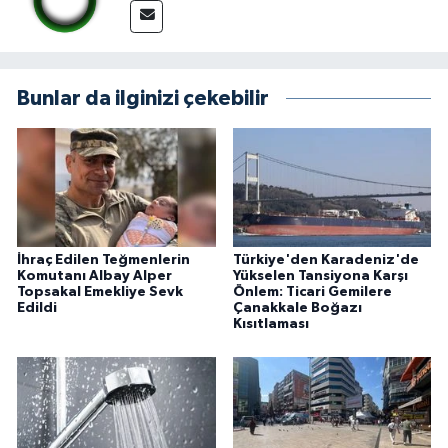
Bunlar da ilginizi çekebilir
İhraç Edilen Teğmenlerin
Türkiye'den Karadeniz'de
Komutanı Albay Alper
Yükselen Tansiyona Karşı
Topsakal Emekliye Sevk
Önlem: Ticari Gemilere
Edildi
Çanakkale Boğazı
Kısıtlaması