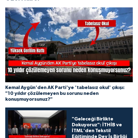
Kemal Aygün'den AK Parti'ye 'tabelasız okul' çıkışı:
"10 yıldır çözülemeyen bu sorunu neden
konuşmuyorsunuz?"
"Geleceği Birlikte
Dokuyoruz": İTHİB ve
İTML'den Tekstil
Eğitiminde Dev İş Birliği