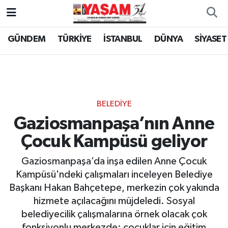
GÜNDEM
TÜRKİYE
İSTANBUL
DÜNYA
SİYASET
BELEDİYE
Gaziosmanpaşa’nın Anne
Çocuk Kampüsü geliyor
Gaziosmanpaşa’da inşa edilen Anne Çocuk
Kampüsü'ndeki çalışmaları inceleyen Belediye
Başkanı Hakan Bahçetepe, merkezin çok yakında
hizmete açılacağını müjdeledi. Sosyal
belediyecilik çalışmalarına örnek olacak çok
fonksiyonlu merkezde; çocuklar için eğitim