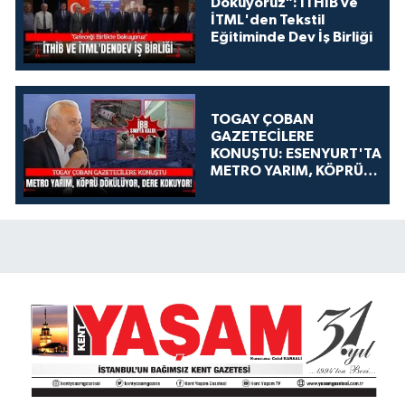
Dokuyoruz": İTHİB ve
İTML'den Tekstil
Eğitiminde Dev İş Birliği
TOGAY ÇOBAN
GAZETECİLERE
KONUŞTU: ESENYURT'TA
METRO YARIM, KÖPRÜ
DÖKÜLÜYOR, DERE
KOKUYOR!