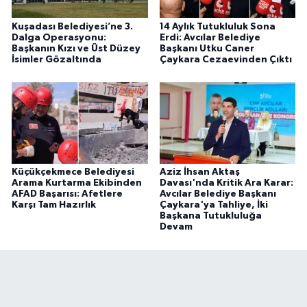
Kuşadası Belediyesi’ne 3.
14 Aylık Tutukluluk Sona
Dalga Operasyonu:
Erdi: Avcılar Belediye
Başkanın Kızı ve Üst Düzey
Başkanı Utku Caner
İsimler Gözaltında
Çaykara Cezaevinden Çıktı
Küçükçekmece Belediyesi
Aziz İhsan Aktaş
Arama Kurtarma Ekibinden
Davası'nda Kritik Ara Karar:
AFAD Başarısı: Afetlere
Avcılar Belediye Başkanı
Karşı Tam Hazırlık
Çaykara'ya Tahliye, İki
Başkana Tutukluluğa
Devam