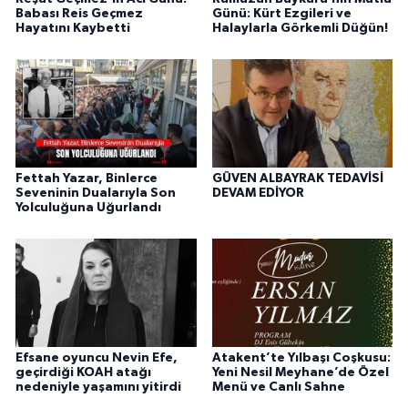
Babası Reis Geçmez
Günü: Kürt Ezgileri ve
Hayatını Kaybetti
Halaylarla Görkemli Düğün!
Fettah Yazar, Binlerce
GÜVEN ALBAYRAK TEDAVİSİ
Seveninin Dualarıyla Son
DEVAM EDİYOR
Yolculuğuna Uğurlandı
Efsane oyuncu Nevin Efe,
Atakent’te Yılbaşı Coşkusu:
geçirdiği KOAH atağı
Yeni Nesil Meyhane’de Özel
nedeniyle yaşamını yitirdi
Menü ve Canlı Sahne