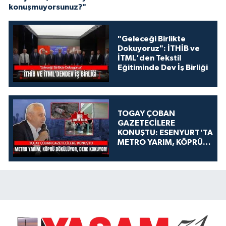
konuşmuyorsunuz?"
"Geleceği Birlikte
Dokuyoruz": İTHİB ve
İTML'den Tekstil
Eğitiminde Dev İş Birliği
TOGAY ÇOBAN
GAZETECİLERE
KONUŞTU: ESENYURT'TA
METRO YARIM, KÖPRÜ
DÖKÜLÜYOR, DERE
KOKUYOR!