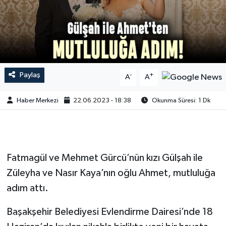
Paylaş
-
+
A
A
Haber Merkezi
22.06.2023 - 18:38
Okunma Süresi: 1 Dk
Fatmagül ve Mehmet Gürcü’nün kızı Gülşah ile
Züleyha ve Nasır Kaya’nın oğlu Ahmet, mutluluğa
adım attı.
Başakşehir Belediyesi Evlendirme Dairesi’nde 18