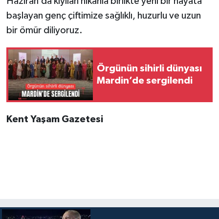
Haziran’da kıyılan nikahla birlikte yeni bir hayata
başlayan genç çiftimize sağlıklı, huzurlu ve uzun
bir ömür diliyoruz.
Örgünün sihirli dünyası
Mardin’de sergilendi
Kent Yaşam Gazetesi