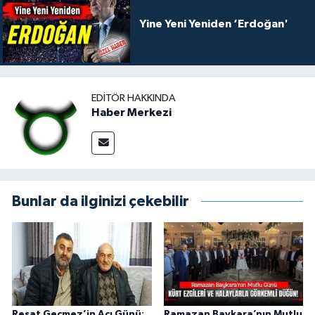
Yine Yeni Yeniden ‘Erdoğan'
EDITÖR HAKKINDA
Haber Merkezi
Bunlar da ilginizi çekebilir
Reşat Geçmez’in Acı Günü:
Ramazan Baykara’nın Mutlu