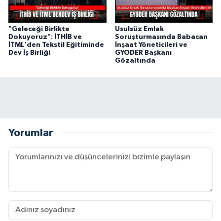
"Geleceği Birlikte
Usulsüz Emlak
Dokuyoruz": İTHİB ve
Soruşturmasında Babacan
İTML'den Tekstil Eğitiminde
İnşaat Yöneticileri ve
Dev İş Birliği
GYODER Başkanı
Gözaltında
Yorumlar