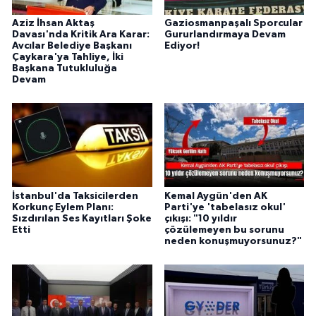
Aziz İhsan Aktaş
Gaziosmanpaşalı Sporcular
Davası'nda Kritik Ara Karar:
Gururlandırmaya Devam
Avcılar Belediye Başkanı
Ediyor!
Çaykara'ya Tahliye, İki
Başkana Tutukluluğa
Devam
İstanbul'da Taksicilerden
Kemal Aygün'den AK
Korkunç Eylem Planı:
Parti'ye 'tabelasız okul'
Sızdırılan Ses Kayıtları Şoke
çıkışı: "10 yıldır
Etti
çözülemeyen bu sorunu
neden konuşmuyorsunuz?"