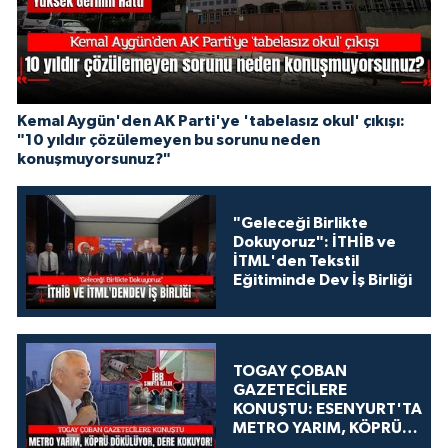
Kemal Aygün'den AK Parti'ye 'tabelasız okul' çıkışı:
"10 yıldır çözülemeyen bu sorunu neden
konuşmuyorsunuz?"
"Geleceği Birlikte
Dokuyoruz": İTHİB ve
İTML'den Tekstil
Eğitiminde Dev İş Birliği
TOGAY ÇOBAN
GAZETECİLERE
KONUŞTU: ESENYURT'TA
METRO YARIM, KÖPRÜ
DÖKÜLÜYOR, DERE