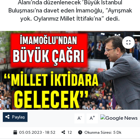
Alanı’nda düzenlenecek ‘Büyük İstanbul
Buluşması’na davet eden İmamoğlu, “Ayrışmak
yok. Oylarımız Millet İttifakı’na” dedi.
Paylaş
-
+
A
A
05.05.2023 - 18:52
12
Okunma Süresi: 5 Dk