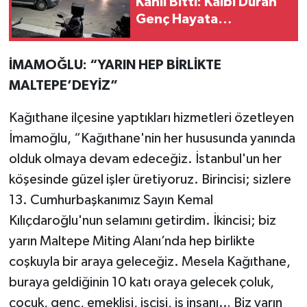
Kanlı Bitti: Kalbi Duran
Genç Hayata
Döndürüldü, 4 Gözaltı
İMAMOĞLU: “YARIN HEP BİRLİKTE
MALTEPE’DEYİZ”
Kağıthane ilçesine yaptıkları hizmetleri özetleyen
İmamoğlu, “Kağıthane'nin her hususunda yanında
olduk olmaya devam edeceğiz. İstanbul'un her
köşesinde güzel işler üretiyoruz. Birincisi; sizlere
13. Cumhurbaşkanımız Sayın Kemal
Kılıçdaroğlu'nun selamını getirdim. İkincisi; biz
yarın Maltepe Miting Alanı’nda hep birlikte
coşkuyla bir araya geleceğiz. Mesela Kağıthane,
buraya geldiğinin 10 katı oraya gelecek çoluk,
çocuk, genç, emeklisi, işçisi, iş insanı… Biz yarın