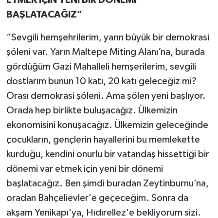
ETMEK İÇİN YENİ BİR DÖNEMİ
BAŞLATACAĞIZ”
“Sevgili hemşehrilerim, yarın büyük bir demokrasi
şöleni var. Yarın Maltepe Miting Alanı’na, burada
gördüğüm Gazi Mahalleli hemşerilerim, sevgili
dostlarım bunun 10 katı, 20 katı geleceğiz mi?
Orası demokrasi şöleni. Ama şölen yeni başlıyor.
Orada hep birlikte buluşacağız. Ülkemizin
ekonomisini konuşacağız. Ülkemizin geleceğinde
çocukların, gençlerin hayallerini bu memlekette
kurduğu, kendini onurlu bir vatandaş hissettiği bir
dönemi var etmek için yeni bir dönemi
başlatacağız. Ben şimdi buradan Zeytinburnu’na,
oradan Bahçelievler'e geçeceğim. Sonra da
akşam Yenikapı'ya, Hıdırellez'e bekliyorum sizi.