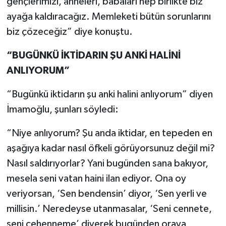
gençlerimizi, anneleri, babaları hep birlikte biz
ayağa kaldıracağız. Memleketi bütün sorunlarını
biz çözeceğiz” diye konuştu.
“BUGÜNKÜ İKTİDARIN ŞU ANKİ HALİNİ
ANLIYORUM”
“Bugünkü iktidarın şu anki halini anlıyorum” diyen
İmamoğlu, şunları söyledi:
“Niye anlıyorum? Şu anda iktidar, en tepeden en
aşağıya kadar nasıl öfkeli görüyorsunuz değil mi?
Nasıl saldırıyorlar? Yani bugünden sana bakıyor,
mesela seni vatan haini ilan ediyor. Ona oy
veriyorsan, ‘Sen bendensin’ diyor, ‘Sen yerli ve
millisin.’ Neredeyse utanmasalar, ‘Seni cennete,
seni cehenneme’ diyerek bugünden oraya