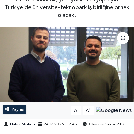
Türkiye’de üniversite–teknopark iş birliğine örnek
olacak.
Paylaş
-
+
A
A
Haber Merkezi
24.12.2025 - 17:46
Okunma Süresi: 2 Dk