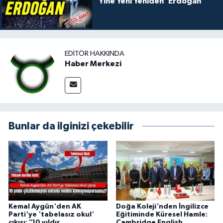
Yine Yeni Yeniden ‘Erdoğan'
EDITÖR HAKKINDA
Haber Merkezi
Bunlar da ilginizi çekebilir
Kemal Aygün'den AK
Doğa Koleji'nden İngilizce
Parti'ye 'tabelasız okul'
Eğitiminde Küresel Hamle:
çıkışı: "10 yıldır
Cambridge English