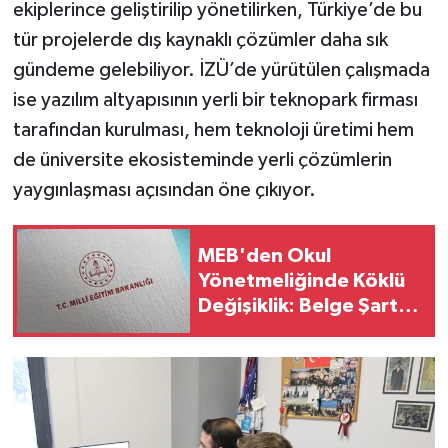
ekiplerince geliştirilip yönetilirken, Türkiye’de bu
tür projelerde dış kaynaklı çözümler daha sık
gündeme gelebiliyor. İZÜ’de yürütülen çalışmada
ise yazılım altyapısının yerli bir teknopark firması
tarafından kurulması, hem teknoloji üretimi hem
de üniversite ekosisteminde yerli çözümlerin
yaygınlaşması açısından öne çıkıyor.
MEB'den Okul
Yönetmeliğinde Köklü
Değişiklik: Belge Şartı,
Dolap Araması ve
Randevu Dönemi
Başlıyor