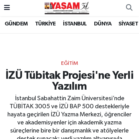
GÜNDEM
TÜRKİYE
İSTANBUL
DÜNYA
SİYASET
EĞİTİM
İZÜ Tübitak Projesi'ne Yerli
Yazılım
İstanbul Sabahattin Zaim Üniversitesi’nde
TÜBİTAK 3005 ve İZÜ BAP 500 destekleriyle
hayata geçirilen İZÜ Yazma Merkezi, öğrenciler
ve akademisyenler için akademik yazma
süreçlerine bire bir danışmanlık ve atölyelerle
destek sunacak; yerli yazılım altyapısıyla