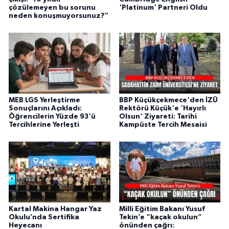
çözülemeyen bu sorunu
'Platinum' Partneri Oldu
neden konuşmuyorsunuz?"
MEB LGS Yerleştirme
BBP Küçükçekmece'den İZÜ
Sonuçlarını Açıkladı:
Rektörü Küçük'e 'Hayırlı
Öğrencilerin Yüzde 93'ü
Olsun' Ziyareti: Tarihi
Tercihlerine Yerleşti
Kampüste Tercih Mesaisi
Kartal Makina Hangar Yaz
Milli Eğitim Bakanı Yusuf
Okulu’nda Sertifika
Tekin’e “kaçak okulun”
Heyecanı
önünden çağrı: