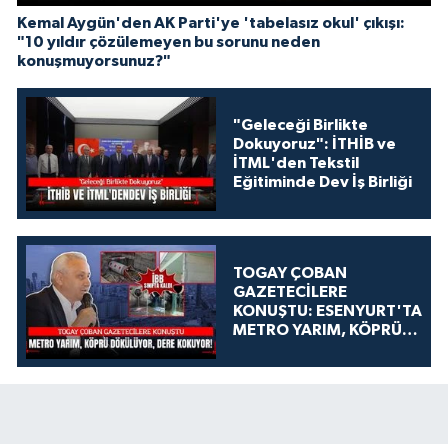
Kemal Aygün'den AK Parti'ye 'tabelasız okul' çıkışı:
"10 yıldır çözülemeyen bu sorunu neden
konuşmuyorsunuz?"
"Geleceği Birlikte
Dokuyoruz": İTHİB ve
İTML'den Tekstil
Eğitiminde Dev İş Birliği
TOGAY ÇOBAN
GAZETECİLERE
KONUŞTU: ESENYURT'TA
METRO YARIM, KÖPRÜ
DÖKÜLÜYOR, DERE
KOKUYOR!