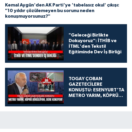
Kemal Aygün'den AK Parti'ye 'tabelasız okul' çıkışı:
"10 yıldır çözülemeyen bu sorunu neden
konuşmuyorsunuz?"
"Geleceği Birlikte
Dokuyoruz": İTHİB ve
İTML'den Tekstil
Eğitiminde Dev İş Birliği
TOGAY ÇOBAN
GAZETECİLERE
KONUŞTU: ESENYURT'TA
METRO YARIM, KÖPRÜ
DÖKÜLÜYOR, DERE
KOKUYOR!