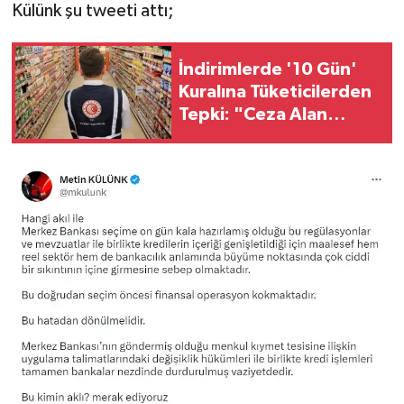
Külünk şu tweeti attı;
İndirimlerde '10 Gün'
Kuralına Tüketicilerden
Tepki: "Ceza Alan
Firmalar İfşa Edilsin"