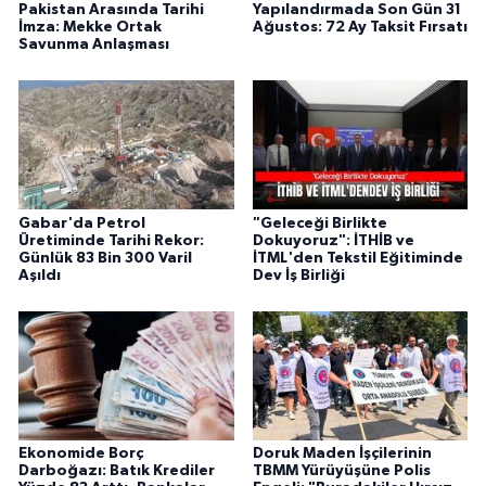
Pakistan Arasında Tarihi
Yapılandırmada Son Gün 31
İmza: Mekke Ortak
Ağustos: 72 Ay Taksit Fırsatı
Savunma Anlaşması
Gabar'da Petrol
"Geleceği Birlikte
Üretiminde Tarihi Rekor:
Dokuyoruz": İTHİB ve
Günlük 83 Bin 300 Varil
İTML'den Tekstil Eğitiminde
Aşıldı
Dev İş Birliği
Ekonomide Borç
Doruk Maden İşçilerinin
Darboğazı: Batık Krediler
TBMM Yürüyüşüne Polis