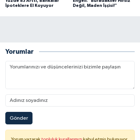
Yüzde 83 Arttı, Bankalar
Engeli: "Buradakiler Hırsız
İpoteklere El Koyuyor
Değil, Maden İşçisi!"
Yorumlar
Gönder
Yorum yazarak
topluluk kurallarımızı
kabul etmiş bulunuyor