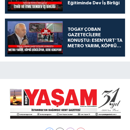
Eğitiminde Dev İş Birliği
TOGAY ÇOBAN
GAZETECİLERE
KONUŞTU: ESENYURT'TA
METRO YARIM, KÖPRÜ
DÖKÜLÜYOR, DERE
KOKUYOR!