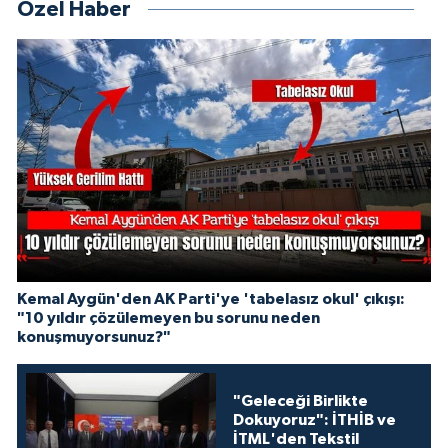
Özel Haber
Kemal Aygün'den AK Parti'ye 'tabelasız okul' çıkışı:
"10 yıldır çözülemeyen bu sorunu neden
konuşmuyorsunuz?"
"Geleceği Birlikte
Dokuyoruz": İTHİB ve
İTML'den Tekstil