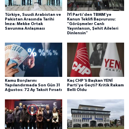
Türkiye, Suudi Arabistan ve
İYİ Parti'den TBMM'ye
Pakistan Arasında Tarihi
Kanun Teklifi Başvurusu:
İmza: Mekke Ortak
"Görüşmeler Canlı
Savunma Anlaşması
Yayınlansın, Şehit Aileleri
Dinlensin"
Kamu Borçlarını
Kaç CHP'li Başkan YENİ
Yapılandırmada Son Gün 31
Parti'ye Geçti? Kritik Rakam
Ağustos: 72 Ay Taksit Fırsatı
Belli Oldu