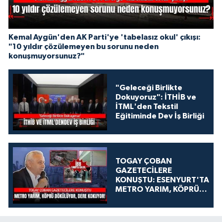
Kemal Aygün'den AK Parti'ye 'tabelasız okul' çıkışı:
"10 yıldır çözülemeyen bu sorunu neden
konuşmuyorsunuz?"
"Geleceği Birlikte
Dokuyoruz": İTHİB ve
İTML'den Tekstil
Eğitiminde Dev İş Birliği
TOGAY ÇOBAN
GAZETECİLERE
KONUŞTU: ESENYURT'TA
METRO YARIM, KÖPRÜ
DÖKÜLÜYOR, DERE
KOKUYOR!