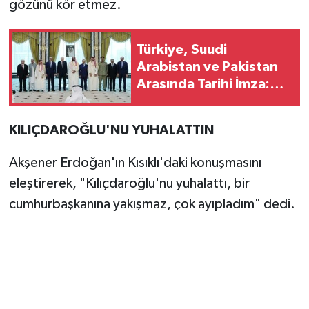
gözünü kör etmez.
Türkiye, Suudi
Arabistan ve Pakistan
Arasında Tarihi İmza:
Mekke Ortak Savunma
Anlaşması
KILIÇDAROĞLU'NU YUHALATTIN
Akşener Erdoğan'ın Kısıklı'daki konuşmasını
eleştirerek, "Kılıçdaroğlu'nu yuhalattı, bir
cumhurbaşkanına yakışmaz, çok ayıpladım" dedi.