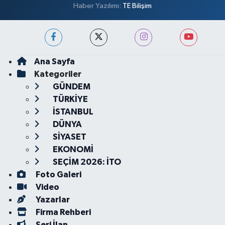
Haber Yazılımı:
TE Bilişim
Ana Sayfa
Kategoriler
GÜNDEM
TÜRKİYE
İSTANBUL
DÜNYA
SİYASET
EKONOMİ
SEÇİM 2026: İTO
Foto Galeri
Video
Yazarlar
Firma Rehberi
Seri İlan