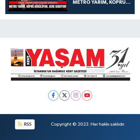
METRO YARIM, KÖPRÜ
DÖKÜLÜYOR, DERE
KOKUYOR!
RSS
Copyright © 2023. Her hakkı saklıdır.