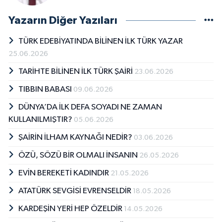
Yazarın Diğer Yazıları
TÜRK EDEBİYATINDA BİLİNEN İLK TÜRK YAZAR
25.06.2026
TARİHTE BİLİNEN İLK TÜRK ŞAİRİ
23.06.2026
TIBBIN BABASI
09.06.2026
DÜNYA’DA İLK DEFA SOYADI NE ZAMAN
KULLANILMIŞTIR?
05.06.2026
ŞAİRİN İLHAM KAYNAĞI NEDİR?
03.06.2026
ÖZÜ, SÖZÜ BİR OLMALI İNSANIN
26.05.2026
EVİN BEREKETİ KADINDIR
21.05.2026
ATATÜRK SEVGİSİ EVRENSELDİR
18.05.2026
KARDEŞİN YERİ HEP ÖZELDİR
14.05.2026