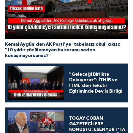
Kemal Aygün'den AK Parti'ye 'tabelasız okul' çıkışı:
"10 yıldır çözülemeyen bu sorunu neden
konuşmuyorsunuz?"
"Geleceği Birlikte
Dokuyoruz": İTHİB ve
İTML'den Tekstil
Eğitiminde Dev İş Birliği
TOGAY ÇOBAN
GAZETECİLERE
KONUŞTU: ESENYURT'TA