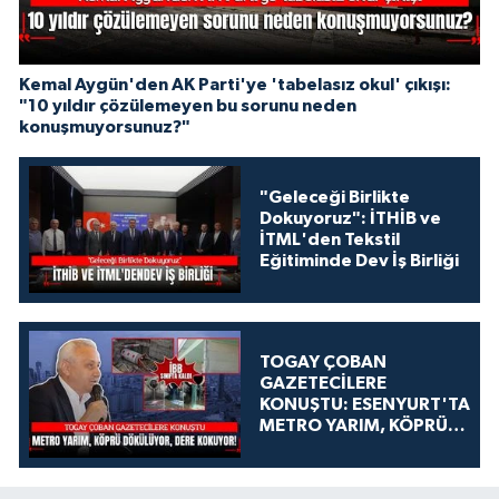
Kemal Aygün'den AK Parti'ye 'tabelasız okul' çıkışı:
"10 yıldır çözülemeyen bu sorunu neden
konuşmuyorsunuz?"
"Geleceği Birlikte
Dokuyoruz": İTHİB ve
İTML'den Tekstil
Eğitiminde Dev İş Birliği
TOGAY ÇOBAN
GAZETECİLERE
KONUŞTU: ESENYURT'TA
METRO YARIM, KÖPRÜ
DÖKÜLÜYOR, DERE
KOKUYOR!