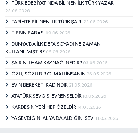
TÜRK EDEBİYATINDA BİLİNEN İLK TÜRK YAZAR
25.06.2026
TARİHTE BİLİNEN İLK TÜRK ŞAİRİ
23.06.2026
TIBBIN BABASI
09.06.2026
DÜNYA’DA İLK DEFA SOYADI NE ZAMAN
KULLANILMIŞTIR?
05.06.2026
ŞAİRİN İLHAM KAYNAĞI NEDİR?
03.06.2026
ÖZÜ, SÖZÜ BİR OLMALI İNSANIN
26.05.2026
EVİN BEREKETİ KADINDIR
21.05.2026
ATATÜRK SEVGİSİ EVRENSELDİR
18.05.2026
KARDEŞİN YERİ HEP ÖZELDİR
14.05.2026
YA SEVDİĞİNİ AL YA DA ALDIĞINI SEV!
11.05.2026