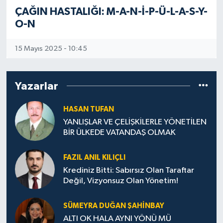
ÇAĞIN HASTALIĞI: M-A-N-İ-P-Ü-L-A-S-Y-
O-N
15 Mayıs 2025 - 10:45
Yazarlar
HASAN TUFAN
YANLIŞLAR VE ÇELİŞKİLERLE YÖNETİLEN
BİR ÜLKEDE VATANDAŞ OLMAK
FAZIL ANIL KILIÇLI
Krediniz Bitti: Sabırsız Olan Taraftar
Değil, Vizyonsuz Olan Yönetim!
SÜMEYRA DUĞAN ŞAHINBAY
ALTI OK HALA AYNI YÖNÜ MÜ