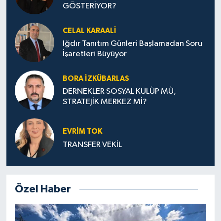
GÖSTERİYOR?
CELAL KARAALİ
Iğdır Tanıtım Günleri Başlamadan Soru
İşaretleri Büyüyor
BORA İZKÜBARLAS
DERNEKLER SOSYAL KULÜP MÜ,
STRATEJİK MERKEZ Mİ?
EVRİM TOK
TRANSFER VEKİL
Özel Haber