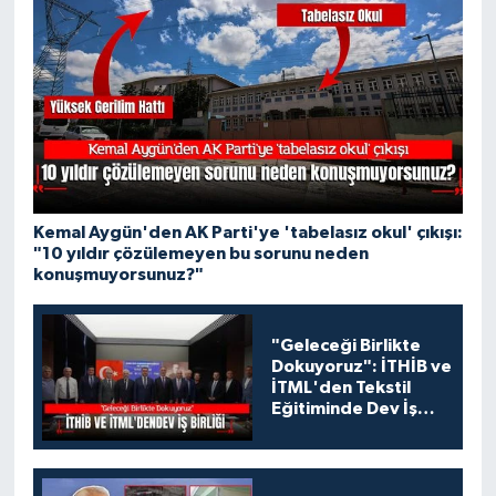
Kemal Aygün'den AK Parti'ye 'tabelasız okul' çıkışı:
"10 yıldır çözülemeyen bu sorunu neden
konuşmuyorsunuz?"
"Geleceği Birlikte
Dokuyoruz": İTHİB ve
İTML'den Tekstil
Eğitiminde Dev İş
Birliği