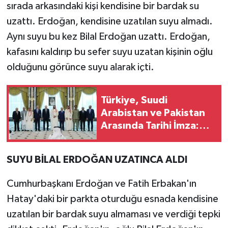
sırada arkasındaki kişi kendisine bir bardak su
uzattı. Erdoğan, kendisine uzatılan suyu almadı.
Aynı suyu bu kez Bilal Erdoğan uzattı. Erdoğan,
kafasını kaldırıp bu sefer suyu uzatan kişinin oğlu
olduğunu görünce suyu alarak içti.
Türkiye, Suudi
Arabistan ve Pakistan
Arasında Tarihi İmza:
Mekke Ortak Savunma
Anlaşması
SUYU BİLAL ERDOĞAN UZATINCA ALDI
Cumhurbaşkanı Erdoğan ve Fatih Erbakan'ın
Hatay'daki bir parkta oturduğu esnada kendisine
uzatılan bir bardak suyu almaması ve verdiği tepki