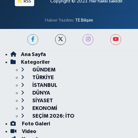
RSS
Copyright © 2023. Her hakkı saklıdır.
Haber Yazılımı:
TE Bilişim
Ana Sayfa
Kategoriler
GÜNDEM
TÜRKİYE
İSTANBUL
DÜNYA
SİYASET
EKONOMİ
SEÇİM 2026: İTO
Foto Galeri
Video