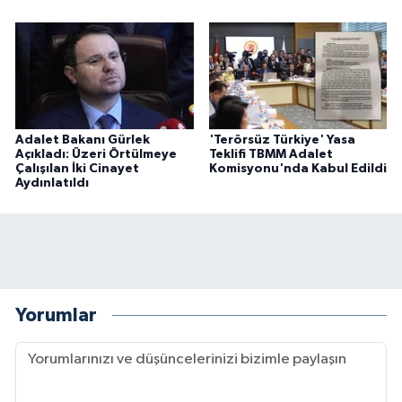
Adalet Bakanı Gürlek
'Terörsüz Türkiye' Yasa
Açıkladı: Üzeri Örtülmeye
Teklifi TBMM Adalet
Çalışılan İki Cinayet
Komisyonu'nda Kabul Edildi
Aydınlatıldı
Yorumlar