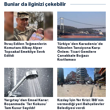
Bunlar da ilginizi çekebilir
İhraç Edilen Teğmenlerin
Türkiye'den Karadeniz'de
Komutanı Albay Alper
Yükselen Tansiyona Karşı
Topsakal Emekliye Sevk
Önlem: Ticari Gemilere
Edildi
Çanakkale Boğazı
Kısıtlaması
Yargıtay'dan Emsal Karar:
Kızılay İçin Yer Krizi: İBB'nin
Boşanmada 'Ter Kokusu'
vermediği yeri Bahçelievler
Tam Kusur Sayıldı!
Belediyesi verdi