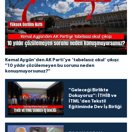
Kemal Aygün'den AK Parti'ye 'tabelasız okul' çıkışı:
"10 yıldır çözülemeyen bu sorunu neden
konuşmuyorsunuz?"
"Geleceği Birlikte
Dokuyoruz": İTHİB ve
İTML'den Tekstil
Eğitiminde Dev İş Birliği