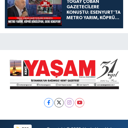
TOGAY ÇOBAN
GAZETECİLERE
KONUŞTU: ESENYURT'TA
METRO YARIM, KÖPRÜ
DÖKÜLÜYOR, DERE
KOKUYOR!