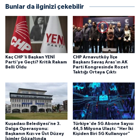
Bunlar da ilginizi çekebilir
Kaç CHP'li Başkan YENİ
CHP Arnavutköy İlçe
Parti'ye Geçti? Kritik Rakam
Başkanı Savaş Aras'ın AK
Belli Oldu
Parti Kongresinde Rozet
Taktığı Ortaya Çıktı
Kuşadası Belediyesi’ne 3.
Türkiye'de 5G Abone Sayısı
Dalga Operasyonu:
44,5 Milyona Ulaştı: "Her İki
Başkanın Kızı ve Üst Düzey
Kişiden Biri 5G Kullanıyor"
İsimler Gözaltında