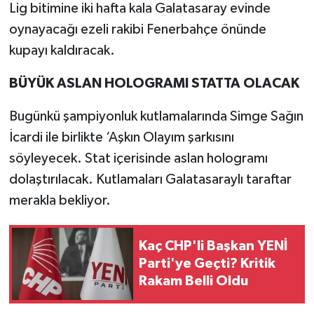
Lig bitimine iki hafta kala Galatasaray evinde
oynayacağı ezeli rakibi Fenerbahçe önünde
kupayı kaldıracak.
BÜYÜK ASLAN HOLOGRAMI STATTA OLACAK
Bugünkü şampiyonluk kutlamalarında Simge Sağın
İcardi ile birlikte ‘Aşkın Olayım şarkısını
söyleyecek. Stat içerisinde aslan hologramı
dolaştırılacak. Kutlamaları Galatasaraylı taraftar
merakla bekliyor.
Kaç CHP'li Başkan YENİ
Parti'ye Geçti? Kritik
Rakam Belli Oldu