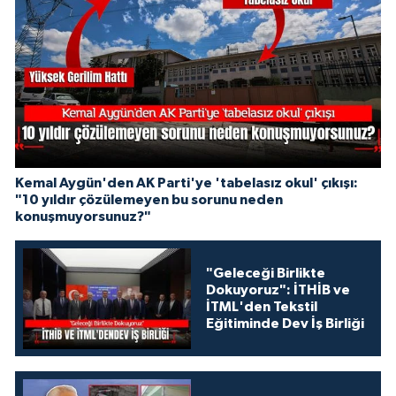
Kemal Aygün'den AK Parti'ye 'tabelasız okul' çıkışı:
"10 yıldır çözülemeyen bu sorunu neden
konuşmuyorsunuz?"
"Geleceği Birlikte
Dokuyoruz": İTHİB ve
İTML'den Tekstil
Eğitiminde Dev İş Birliği