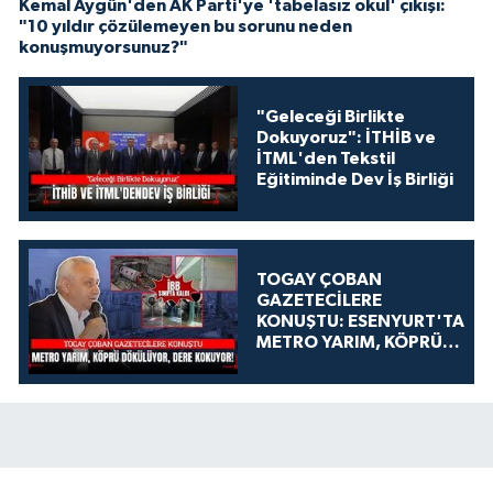
Kemal Aygün'den AK Parti'ye 'tabelasız okul' çıkışı:
"10 yıldır çözülemeyen bu sorunu neden
konuşmuyorsunuz?"
"Geleceği Birlikte
Dokuyoruz": İTHİB ve
İTML'den Tekstil
Eğitiminde Dev İş Birliği
TOGAY ÇOBAN
GAZETECİLERE
KONUŞTU: ESENYURT'TA
METRO YARIM, KÖPRÜ
DÖKÜLÜYOR, DERE
KOKUYOR!