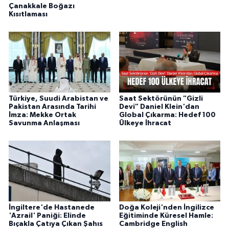
Çanakkale Boğazı
Kısıtlaması
Türkiye, Suudi Arabistan ve
Saat Sektörünün "Gizli
Pakistan Arasında Tarihi
Devi" Daniel Klein'dan
İmza: Mekke Ortak
Global Çıkarma: Hedef 100
Savunma Anlaşması
Ülkeye İhracat
İngiltere'de Hastanede
Doğa Koleji'nden İngilizce
'Azrail' Paniği: Elinde
Eğitiminde Küresel Hamle:
Bıçakla Çatıya Çıkan Şahıs
Cambridge English