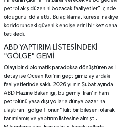
milletinin çıkarlarına zarar verecek ve bölgedeki
petrol akış düzenini bozacak faaliyetler" içinde
olduğunu iddia etti. Bu açıklama, küresel nakliye
koridorundaki güvenlik endişelerini bir kez daha
tetikledi.
ABD YAPTIRIM LİSTESİNDEKİ
"GÖLGE" GEMİ
Olayı bir diplomatik paradoksa dönüştüren asıl
detay ise Ocean Koi’nin geçtiğimiz aylardaki
faaliyetlerinde saklı. 2026 yılının Şubat ayında
ABD Hazine Bakanlığı, bu gemiyi İran’ın ham
petrolünü yasa dışı yollarla dünya pazarına
ulaştıran "gölge filonun" kilit bir bileşeni olarak
tanımlamış ve yaptırım listesine almıştı.
Milyonlarca varil İran yakıtını kaçak yollarla