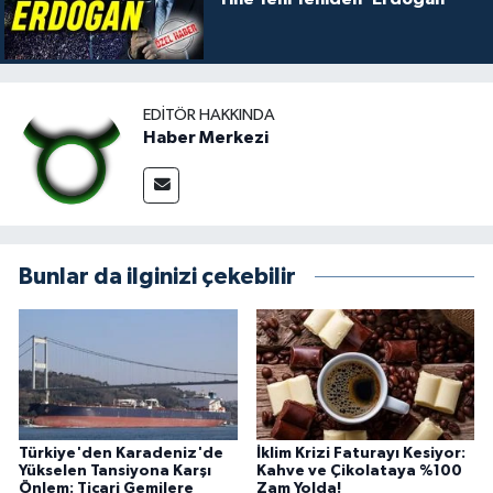
EDITÖR HAKKINDA
Haber Merkezi
Bunlar da ilginizi çekebilir
Türkiye'den Karadeniz'de
İklim Krizi Faturayı Kesiyor:
Yükselen Tansiyona Karşı
Kahve ve Çikolataya %100
Önlem: Ticari Gemilere
Zam Yolda!