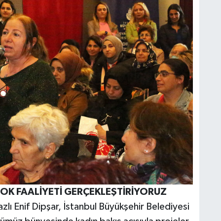
ÇOK FAALİYETİ GERÇEKLEŞTİRİYORUZ
lı Enif Dipşar, İstanbul Büyükşehir Belediyesi