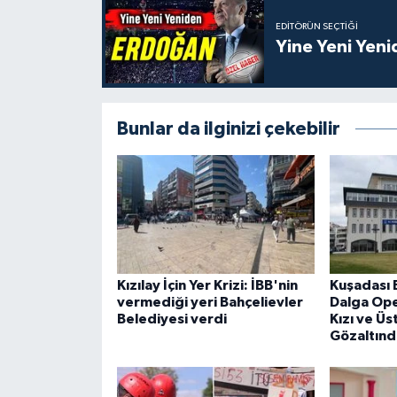
EDITÖRÜN SEÇTIĞI
Yine Yeni Yen
Bunlar da ilginizi çekebilir
Kızılay İçin Yer Krizi: İBB'nin
Kuşadası 
vermediği yeri Bahçelievler
Dalga Ope
Belediyesi verdi
Kızı ve Üs
Gözaltınd