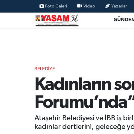
Foto Galeri
Video
Yazarlar
GÜNDE
BELEDİYE
Kadınların so
Forumu’nda”
Ataşehir Belediyesi ve İBB iş b
kadınlar dertlerini, geleceğe yön