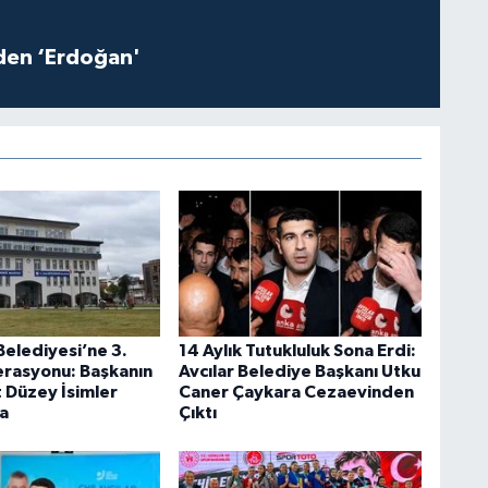
iden ‘Erdoğan'
Belediyesi’ne 3.
14 Aylık Tutukluluk Sona Erdi:
rasyonu: Başkanın
Avcılar Belediye Başkanı Utku
t Düzey İsimler
Caner Çaykara Cezaevinden
a
Çıktı