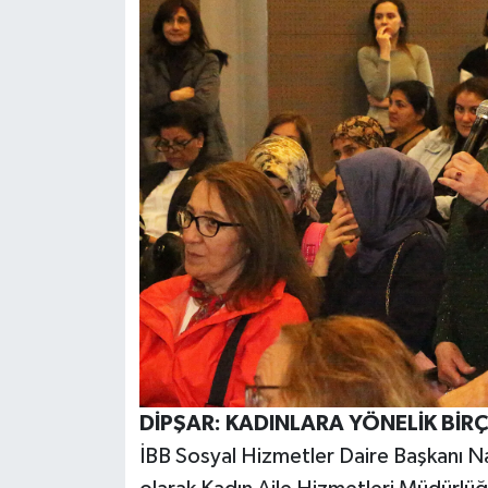
DİPŞAR: KADINLARA YÖNELİK BİR
İBB Sosyal Hizmetler Daire Başkanı Naz