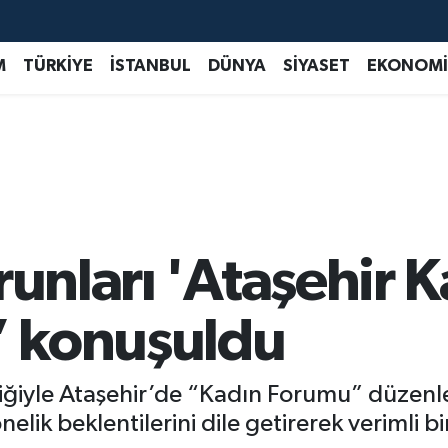
M
TÜRKİYE
İSTANBUL
DÜNYA
SİYASET
EKONOMİ
runları 'Ataşehir 
 konuşuldu
irliğiyle Ataşehir’de “Kadın Forumu” düzen
elik beklentilerini dile getirerek verimli bi