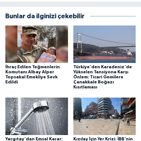
Bunlar da ilginizi çekebilir
İhraç Edilen Teğmenlerin
Türkiye'den Karadeniz'de
Komutanı Albay Alper
Yükselen Tansiyona Karşı
Topsakal Emekliye Sevk
Önlem: Ticari Gemilere
Edildi
Çanakkale Boğazı
Kısıtlaması
Yargıtay'dan Emsal Karar:
Kızılay İçin Yer Krizi: İBB'nin