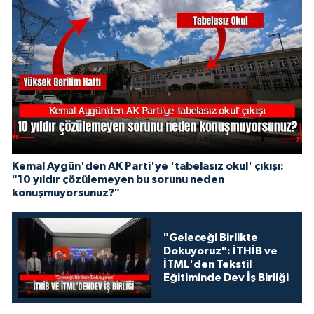
Kemal Aygün'den AK Parti'ye 'tabelasız okul' çıkışı:
"10 yıldır çözülemeyen bu sorunu neden
konuşmuyorsunuz?"
"Geleceği Birlikte
Dokuyoruz": İTHİB ve
İTML'den Tekstil
Eğitiminde Dev İş Birliği