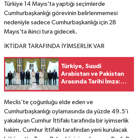
Türkiye 14 Mayıs'ta yaptığı seçimlerde
Cumhurbaşkanlığı görevinin belirlenmemesi
nedeniyle sadece Cumhurbaşkanlığı için 28
Mayıs'ta ikinci tura gidecek.
İKTİDAR TARAFINDA İYİMSERLİK VAR
Türkiye, Suudi
Arabistan ve Pakistan
Arasında Tarihi İmza:
Mekke Ortak Savunma
Anlaşması
Meclis'te çoğunluğu elde eden ve
Cumhurbaşkanlığı oylamasında da yüzde 49.5'i
yakalayan Cumhur İttifakı tarafında bir iyimserlik
hakim. Cumhur İttifakı tarafından yeni kurulacak