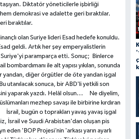
şıyan. Diktatör yöneticilerle işbirliği
hem demokrasi ve adalette geri bıraktılar.
onomide geri bıraktılar.
 inançlı olan Suriye lideri Esad hedefe konuldu.
sad geldi. Artık her şey emperyalistlerin
'
er Suriye'yi paramparça etti. Sonuç; Binlerce
rail bombardımanı ile alt yapısı yıkılan, sonunda
 bir yandan, diğer örgütler de öte yandan işgal
u utanılacak sonuca, bir ABD'li yetkili son
şini yaparak yazdı. Helâl olsun... Ne diyelim,
slümanları mezhep savaşı ile birbirine kırdıran
 İsrail, bugün o toprakları yavaş yavaş işgal
iz, İsrail ve Suudi Arabistan'dan oluşan pis
 eden 'BOP Projesi’nin 'arkası yarın ayarlı