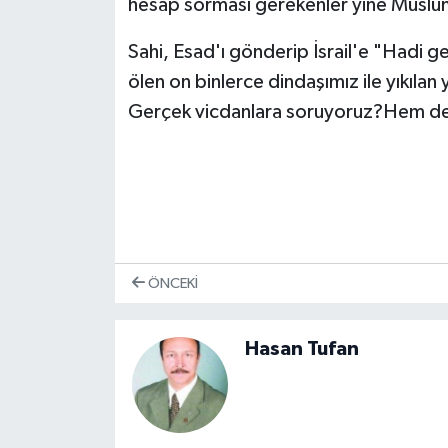
hesap sorması gerekenler yine Müslü
Sahi, Esad'ı gönderip İsrail'e "Hadi g
ölen on binlerce dindaşımız ile yıkılan
Gerçek vicdanlara soruyoruz?Hem d
ÖNCEKI
Hasan Tufan