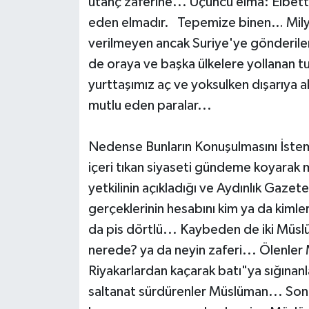
utanç zaferine... Üçüncü elma: Elbette
eden elmadır. Tepemize binen… Milyon
verilmeyen ancak Suriye'ye gönderilen
de oraya ve başka ülkelere yollanan tut
yurttaşımız aç ve yoksulken dışarıya 
mutlu eden paralar..
Nedense Bunların Konuşulmasını İsteme
içeri tıkan siyaseti gündeme koyarak m
yetkilinin açıkladığı ve Aydınlık Gazete
gerçeklerinin hesabını kim ya da kimle
da pis dörtlü... Kaybeden de iki Müslü
nerede? ya da neyin zaferi... Ölenle
Riyakarlardan kaçarak batı"ya sığınanl
saltanat sürdürenler Müslüman... Son 