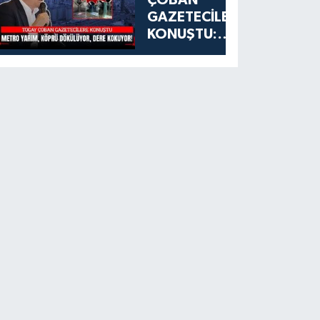
GAZETECİLERE
KONUŞTU:
ESENYURT'TA
METRO
YARIM, KÖPRÜ
DÖKÜLÜYOR,
DERE
KOKUYOR!