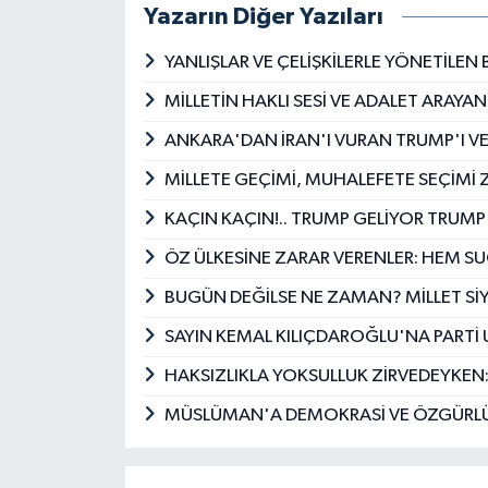
Yazarın Diğer Yazıları
YANLIŞLAR VE ÇELİŞKİLERLE YÖNETİLE
MİLLETİN HAKLI SESİ VE ADALET ARAY
ANKARA'DAN İRAN'I VURAN TRUMP'I V
MİLLETE GEÇİMİ, MUHALEFETE SEÇİMİ 
KAÇIN KAÇIN!.. TRUMP GELİYOR TRUM
ÖZ ÜLKESİNE ZARAR VERENLER: HEM 
BUGÜN DEĞİLSE NE ZAMAN? MİLLET SİY
SAYIN KEMAL KILIÇDAROĞLU'NA PARTİ UY
HAKSIZLIKLA YOKSULLUK ZİRVEDEYKEN:
MÜSLÜMAN'A DEMOKRASİ VE ÖZGÜRLÜK