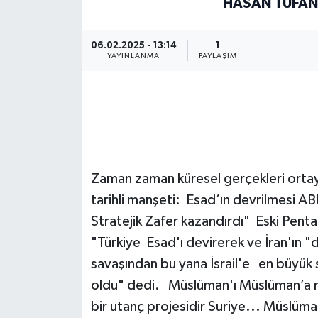
HASAN TUFAN
06.02.2025 - 13:14
1
YAYINLANMA
PAYLAŞIM
Zaman zaman küresel gerçekleri ortay
tarihli manşeti: Esad’ın devrilmesi ABD
Stratejik Zafer kazandırdı" Eski Pent
"Türkiye Esad'ı devirerek ve İran'ın "
savaşından bu yana İsrail'e en büyük s
oldu" dedi. Müslüman'ı Müslüman’a me
bir utanç projesidir Suriye... Müslüma