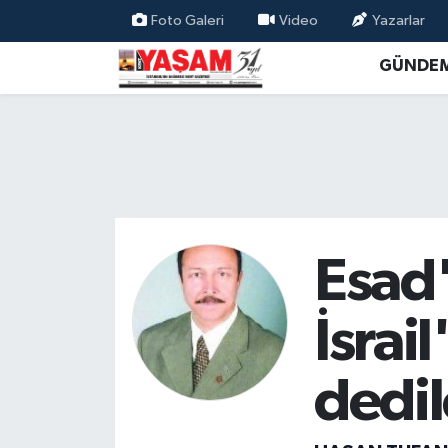
Foto Galeri
Video
Yazarlar
GÜNDE
Esad'
İsrai
dedil