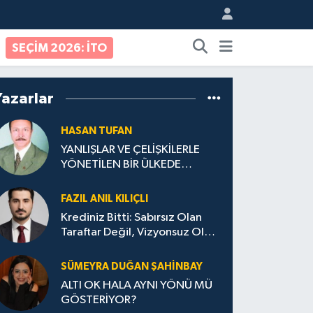
SEÇİM 2026: İTO
Yazarlar
HASAN TUFAN
YANLIŞLAR VE ÇELİŞKİLERLE
YÖNETİLEN BİR ÜLKEDE
VATANDAŞ OLMAK
FAZIL ANIL KILIÇLI
Krediniz Bitti: Sabırsız Olan
Taraftar Değil, Vizyonsuz Olan
Yönetim!
SÜMEYRA DUĞAN ŞAHINBAY
ALTI OK HALA AYNI YÖNÜ MÜ
GÖSTERİYOR?