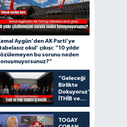
Kemal Aygün'den AK Parti'ye
tabelasız okul' çıkışı: "10 yıldır
çözülemeyen bu sorunu neden
konuşmuyorsunuz?"
"Geleceği
Birlikte
Dokuyoruz":
İTHİB ve
İTML'den
Tekstil
Eğitiminde
TOGAY
Dev İş Birliği
ÇOBAN