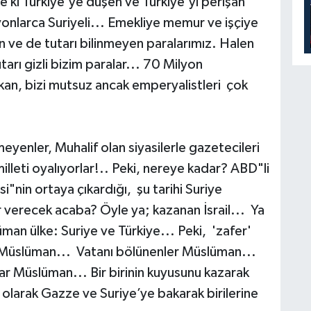
 ki Türkiye'ye düşen ve Türkiye'yi perişan
larca Suriyeli... Emekliye memur ve işçiye
 ve de tutarı bilinmeyen paralarımız. Halen
arı gizli bizim paralar... 70 Milyon
akan, bizi mutsuz ancak emperyalistleri çok
.
yenler, Muhalif olan siyasilerle gazetecileri
illeti oyalıyorlar!.. Peki, nereye kadar? ABD"li
si"nin ortaya çıkardığı, şu tarihi Suriye
r verecek acaba? Öyle ya; kazanan İsrail... Ya
man ülke: Suriye ve Türkiye... Peki, 'zafer'
r Müslüman... Vatanı bölünenler Müslüman...
ar Müslüman... Bir birinin kuyusunu kazarak
olarak Gazze ve Suriye’ye bakarak birilerine