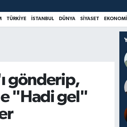
M
TÜRKİYE
İSTANBUL
DÜNYA
SİYASET
EKONOMİ
ı gönderip,
l'e "Hadi gel"
er