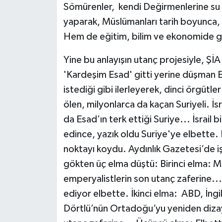
Sömürenler, kendi Değirmenlerine su ta
yaparak, Müslümanları tarih boyunca, 
Hem de eğitim, bilim ve ek
Yine bu anlayışın utanç projesiyle, ŞİA
'Kardeşim Esad' gitti yerine düşman E
istediği gibi ilerleyerek, dinci örgütl
ölen, milyonlarca da kaçan Suriyeli. İs
da Esad’ın terk ettiği Suriye... İsrail
edince, yazık oldu Suriye'ye elbette. B
noktayı koydu. Aydınlık Gazetesi’de i
gökten üç elma düştü: Birinci elma: Mü
emperyalistlerin son utanç zaferine...
ediyor elbette. İkinci elma: ABD, İngil
Dörtlü’nün Ortadoğu’yu yeniden dizayn