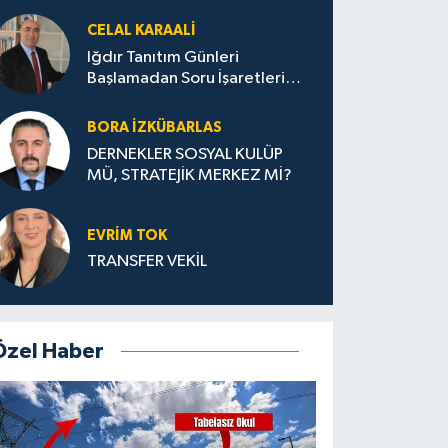
CELAL KARAALİ
Iğdır Tanıtım Günleri
Başlamadan Soru İşaretleri
Büyüyor
BORA İZKÜBARLAS
DERNEKLER SOSYAL KULÜP
MÜ, STRATEJİK MERKEZ Mİ?
EVRİM TOK
TRANSFER VEKİL
Özel Haber