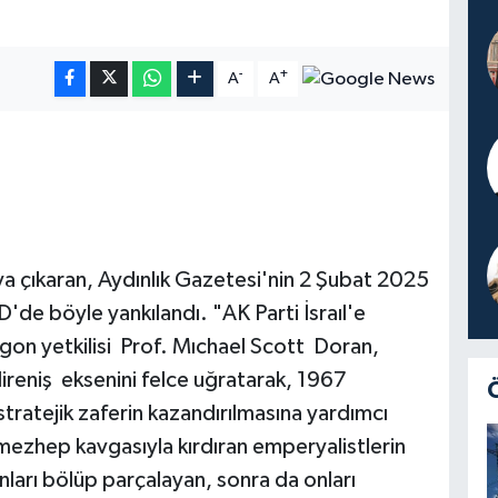
-
+
A
A
a çıkaran, Aydınlık Gazetesi'nin 2 Şubat 2025
'de böyle yankılandı. "AK Parti İsraıl'e
agon yetkilisi Prof. Mıchael Scott Doran,
direniş eksenini felce uğratarak, 1967
tratejik zaferin kazandırılmasına yardımcı
zhep kavgasıyla kırdıran emperyalistlerin
nları bölüp parçalayan, sonra da onları