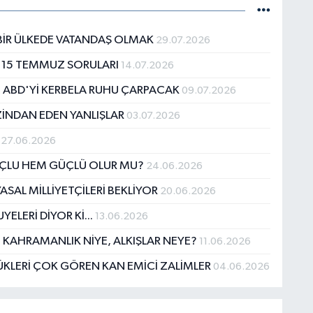
N BİR ÜLKEDE VATANDAŞ OLMAK
29.07.2026
AN 15 TEMMUZ SORULARI
14.07.2026
E ABD'Yİ KERBELA RUHU ÇARPACAK
09.07.2026
ZİNDAN EDEN YANLIŞLAR
03.07.2026
P
27.06.2026
SUÇLU HEM GÜÇLÜ OLUR MU?
24.06.2026
ASAL MİLLİYETÇİLERİ BEKLİYOR
20.06.2026
ELERİ DİYOR Kİ...
13.06.2026
 KAHRAMANLIK NİYE, ALKIŞLAR NEYE?
11.06.2026
LERİ ÇOK GÖREN KAN EMİCİ ZALİMLER
04.06.2026