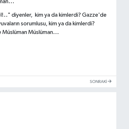
man...
el!.." diyenler, kim ya da kimlerdi? Gazze'de
 yuvaların sorumlusu, kim ya da kimlerdi?
e Müslüman Müslüman...
SONRAKI