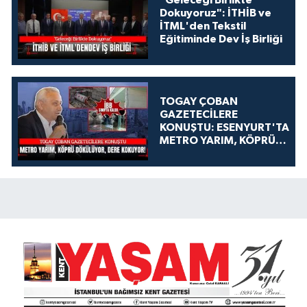
"Geleceği Birlikte
Dokuyoruz": İTHİB ve
İTML'den Tekstil
Eğitiminde Dev İş Birliği
TOGAY ÇOBAN
GAZETECİLERE
KONUŞTU: ESENYURT'TA
METRO YARIM, KÖPRÜ
DÖKÜLÜYOR, DERE
KOKUYOR!