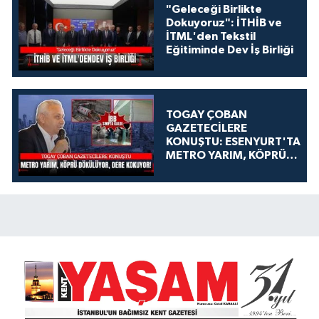
"Geleceği Birlikte
Dokuyoruz": İTHİB ve
İTML'den Tekstil
Eğitiminde Dev İş Birliği
TOGAY ÇOBAN
GAZETECİLERE
KONUŞTU: ESENYURT'TA
METRO YARIM, KÖPRÜ
DÖKÜLÜYOR, DERE
KOKUYOR!