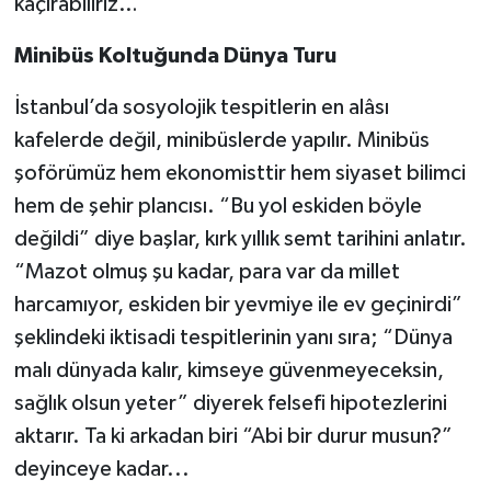
kaçırabiliriz…
Minibüs Koltuğunda Dünya Turu
İstanbul’da sosyolojik tespitlerin en alâsı
kafelerde değil, minibüslerde yapılır. Minibüs
şoförümüz hem ekonomisttir hem siyaset bilimci
hem de şehir plancısı. “Bu yol eskiden böyle
değildi” diye başlar, kırk yıllık semt tarihini anlatır.
“Mazot olmuş şu kadar, para var da millet
harcamıyor, eskiden bir yevmiye ile ev geçinirdi”
şeklindeki iktisadi tespitlerinin yanı sıra; “Dünya
malı dünyada kalır, kimseye güvenmeyeceksin,
sağlık olsun yeter” diyerek felsefi hipotezlerini
aktarır. Ta ki arkadan biri “Abi bir durur musun?”
deyinceye kadar...