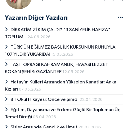
ve aile danışmanı olan yazar, köşesinde
toplumsal konuları ele alacak; aile, birey ve
Yazarın Diğer Yazıları
günlük yaşamın sosyal dinamiklerine dair
değerlendirmelerini okurlarla paylaşacak.
DİKKATİMİZİ KİM ÇALDI? "3 SANİYELİK HAFIZA"
TOPLUMU
24.06.2026
TÜRK’ÜN EĞİLMEZ BAŞI, İLK KURŞUNUN RUHUYLA
107 YILDIR YUKARIDA!
15.05.2026
TAŞI TOPRAĞI KAHRAMANLIK, HAVASI LEZZET
KOKAN ŞEHİR: GAZİANTEP
12.05.2026
Hatay’ın Külleri Arasından Yükselen Kanatlar: Anka
Kızları
07.05.2026
Bir Okul Hikâyesi: Önce ve Şimdi
22.04.2026
Eğitim, Dayanışma ve Erdem: Güçlü Bir Toplumun Üç
Temel Direği
06.04.2026
Sisler Arasında Gençlik ve Umut
26.03.2026