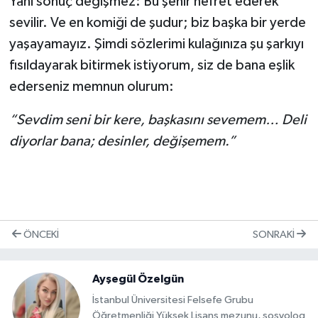
Yani sonuç değişmez: Bu şehir nefret ederek
sevilir. Ve en komiği de şudur; biz başka bir yerde
yaşayamayız. Şimdi sözlerimi kulağınıza şu şarkıyı
fısıldayarak bitirmek istiyorum, siz de bana eşlik
ederseniz memnun olurum:
“Sevdim seni bir kere, başkasını sevemem… Deli
diyorlar bana; desinler, değişemem.”
ÖNCEKI
SONRAKI
Ayşegül Özelgün
İstanbul Üniversitesi Felsefe Grubu
Öğretmenliği Yüksek Lisans mezunu, sosyolog