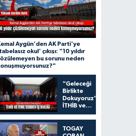
Kemal Aygün'den AK Parti'ye
tabelasız okul' çıkışı: "10 yıldır
çözülemeyen bu sorunu neden
konuşmuyorsunuz?"
"Geleceği
Birlikte
Dokuyoruz":
İTHİB ve
İTML'den
Tekstil
Eğitiminde
TOGAY
Dev İş Birliği
ÇOBAN