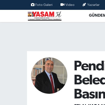
Foto Galeri
Video
Yazarlar
GÜNDE
Pend
Bele
Basın