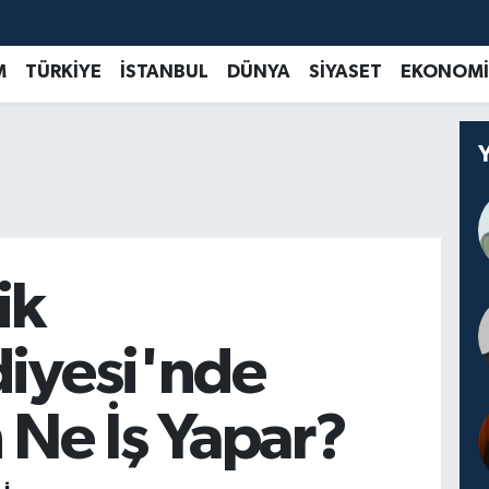
M
TÜRKİYE
İSTANBUL
DÜNYA
SİYASET
EKONOMİ
ik
diyesi'nde
 Ne İş Yapar?