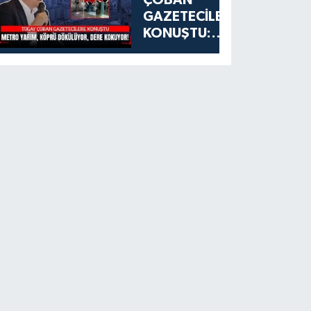
GAZETECİLERE
KONUŞTU:
ESENYURT'TA
METRO
YARIM, KÖPRÜ
DÖKÜLÜYOR,
DERE
KOKUYOR!