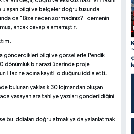
 taraflı değil, doğru ve eksiksiz hazırlanmasını
e ulaşan bilgi ve belgeler doğrultusunda
sında da "Bize neden sormadınız?" demenin
rmuş, ancak cevap alamamıştır.
ştım.
'
 gönderdikleri bilgi ve görsellerle Pendik
30 dönümlük bir arazi üzerinde proje
n Hazine adına kayıtlı olduğunu iddia etti.
ğinde bulunan yaklaşık 30 lojmandan oluşan
rada yaşayanlara tahliye yazıları gönderildiğini
ise bu iddiaları doğrulatmak ya da yalanlatmak