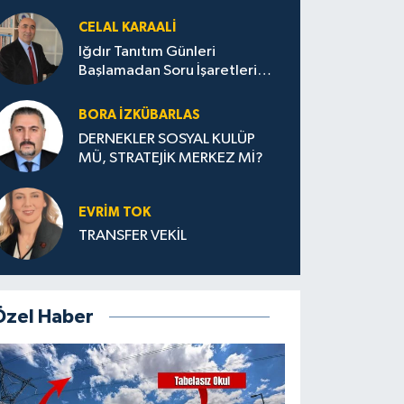
CELAL KARAALİ
Iğdır Tanıtım Günleri
Başlamadan Soru İşaretleri
Büyüyor
BORA İZKÜBARLAS
DERNEKLER SOSYAL KULÜP
MÜ, STRATEJİK MERKEZ Mİ?
EVRİM TOK
TRANSFER VEKİL
Özel Haber