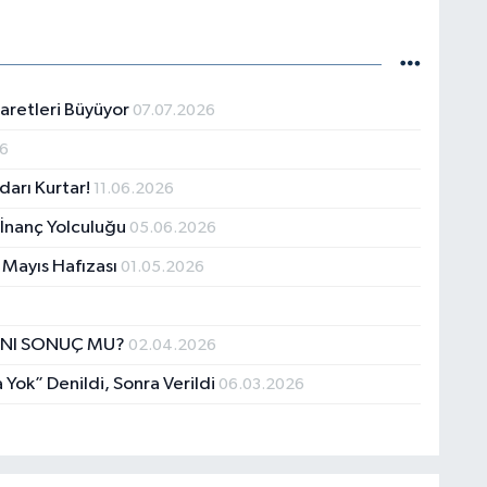
şaretleri Büyüyor
07.07.2026
26
idarı Kurtar!
11.06.2026
 İnanç Yolculuğu
05.06.2026
1 Mayıs Hafızası
01.05.2026
AYNI SONUÇ MU?
02.04.2026
 Yok” Denildi, Sonra Verildi
06.03.2026