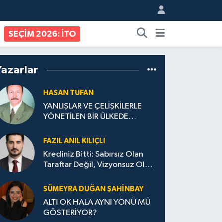
SEÇİM 2026: İTO
Yazarlar
HASAN TUFAN
YANLIŞLAR VE ÇELİŞKİLERLE
YÖNETİLEN BİR ÜLKEDE
VATANDAŞ OLMAK
FAZIL ANIL KILIÇLI
Krediniz Bitti: Sabırsız Olan
Taraftar Değil, Vizyonsuz Olan
Yönetim!
SÜMEYRA DUĞAN ŞAHINBAY
ALTI OK HALA AYNI YÖNÜ MÜ
GÖSTERİYOR?