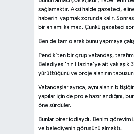
Bunun amacı çok açıktır; haberlerin tek
sağlamaktır. Aksi halde gazeteci, elin
haberini yapmak zorunda kalır. Sonra
bir anlamı kalmaz. Çünkü gazeteci so
Ben de tam olarak bunu yapmaya çalı
Pendik'ten bir grup vatandaş, tarafıma
Belediyesi'nin Hazine'ye ait yaklaşık 
yürüttüğünü ve proje alanının tapusunu
Vatandaşlar ayrıca, aynı alanın bitişi
yapılar için de proje hazırlandığını, bu
öne sürdüler.
Bunlar birer iddiaydı. Benim görevim 
ve belediyenin görüşünü almaktı.