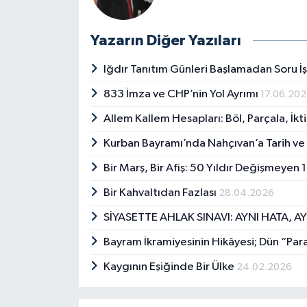
Yazarın Diğer Yazıları
Iğdır Tanıtım Günleri Başlamadan Soru İ
833 İmza ve CHP’nin Yol Ayrımı
17.06.20
Allem Kallem Hesapları: Böl, Parçala, İkt
Kurban Bayramı’nda Nahçıvan’a Tarih ve
Bir Marş, Bir Afiş: 50 Yıldır Değişmeyen 
Bir Kahvaltıdan Fazlası
28.04.2026
SİYASETTE AHLAK SINAVI: AYNI HATA, 
Bayram İkramiyesinin Hikâyesi; Dün “Para
Kaygının Eşiğinde Bir Ülke
24.02.2026