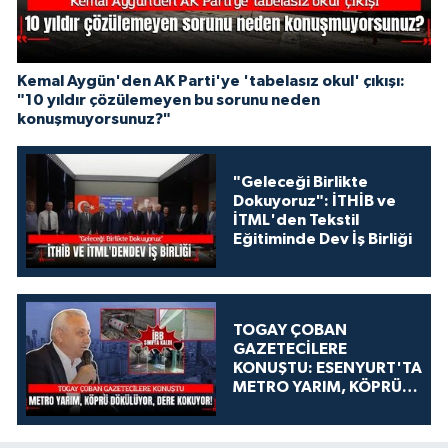
Kemal Aygün'den AK Parti'ye 'tabelasız okul' çıkışı:
"10 yıldır çözülemeyen bu sorunu neden
konuşmuyorsunuz?"
"Geleceği Birlikte
Dokuyoruz": İTHİB ve
İTML'den Tekstil
Eğitiminde Dev İş Birliği
TOGAY ÇOBAN
GAZETECİLERE
KONUŞTU: ESENYURT'TA
METRO YARIM, KÖPRÜ
DÖKÜLÜYOR, DERE
KOKUYOR!