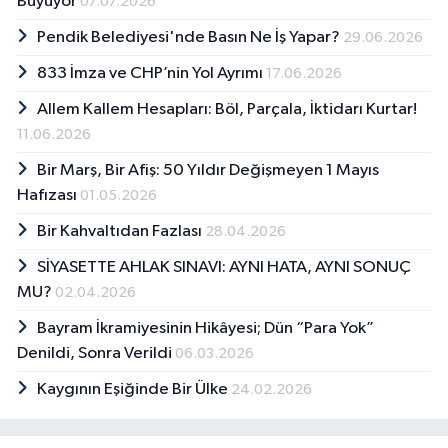
Büyüyor
07.07.2026
Pendik Belediyesi'nde Basın Ne İş Yapar?
29.06.2026
833 İmza ve CHP’nin Yol Ayrımı
17.06.2026
Allem Kallem Hesapları: Böl, Parçala, İktidarı Kurtar!
11.06.2026
Bir Marş, Bir Afiş: 50 Yıldır Değişmeyen 1 Mayıs
Hafızası
01.05.2026
Bir Kahvaltıdan Fazlası
28.04.2026
SİYASETTE AHLAK SINAVI: AYNI HATA, AYNI SONUÇ
MU?
02.04.2026
Bayram İkramiyesinin Hikâyesi; Dün “Para Yok”
Denildi, Sonra Verildi
06.03.2026
Kaygının Eşiğinde Bir Ülke
24.02.2026